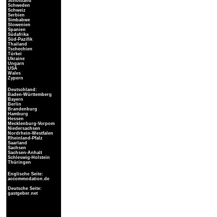
Schottland
Schweden
Schweiz
Serbien
Simbabwe
Slowenien
Spanien
Südafrika
Süd-Pazifik
Thailand
Tschechien
Türkei
Ukraine
Ungarn
USA
Wales
Zypern
Deutschland:
Baden-Württemberg
Bayern
Berlin
Brandenburg
Hamburg
Hessen
Mecklenburg-Vorpom
Niedersachsen
Nordrhein-Westfalen
Rheinland-Pfalz
Saarland
Sachsen
Sachsen-Anhalt
Schleswig-Holstein
Thüringen
Englische Seite:
accommodation.de
Deutsche Seite:
gastgeber.net