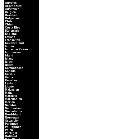
Ägypten
Argentinien
Australien
Belgien
Brasilien
Bulgarien
Chile
China
Costa Rica
Dänemark
England
Estland
Frankreich
Griechenland
Indien
Indischer Ocean
Indonesien
Irland
Island
Israel
Italien
Kambodscha
Kanada
Karibik
Kenia
Kroatien
Lettland
Litauen
Malaysien
Malta
Marokko
Mazedonien
Mexico
Namibia
Neu Seeland
Niederlande
Nord-Irland
Norwegen
Österreich
Paraguay
Philippinen
Polen
Portugal
Rußland