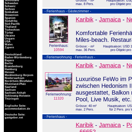
Grösse: - m²
Hauptsaison: USD
Schottland
Schweden
max. 8 Pers.
pro Objekt pro
Schweiz
Serbien
- Ferienhaus - Gästezimmer -
Simbabwe
Slowenien
Karibik
-
Jamaica
-
Ne
Spanien
Südafrika
Süd-Pazifik
Thailand
Tschechien
Komfortable Ferienh
Türkei
Ukraine
Miles-beach. Restaur
Ungarn
USA
Wales
Ferienhaus:
Grösse: - m²
Hauptsaison: USD 1
Zypern
10594
max. 36 Pers.
pro Objekt pro
Deutschland:
- Ferienwohnung - Ferienhaus -
Baden-Württemberg
Bayern
Berlin
Karibik
-
Jamaica
-
Ne
Brandenburg
Hamburg
Hessen
Mecklenburg-Vorpom
Luxuriöse FeWo im Poi
Niedersachsen
Nordrhein-Westfalen
Rheinland-Pfalz
zwischen Hedonism II
Saarland
Sachsen
ausgestattet, Balkon 
Sachsen-Anhalt
Ferienwohnung:
Schleswig-Holstein
Pool, Live Musik, etc.
11320
Thüringen
Grösse: 40 m²
Hauptsaison: US
Englische Seite:
accommodation.de
max. 2 Pers.
für 2 Pers. pro
Deutsche Seite:
- Ferienhaus -
gastgeber.net
Karibik
-
Jamaica
-
Po
-
66652