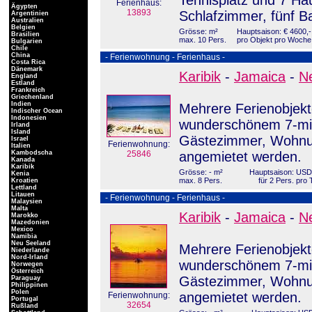
Tennisplatz und 7 Hau
Ferienhaus:
Ägypten
13893
Schlafzimmer, fünf 
Argentinien
Australien
Belgien
Grösse: m²
Hauptsaison: € 4600,-
Brasilien
max. 10 Pers.
pro Objekt pro Woche
Bulgarien
Chile
China
- Ferienwohnung - Ferienhaus -
Costa Rica
Dänemark
Karibik
-
Jamaica
-
Ne
England
Estland
Frankreich
Griechenland
Indien
Mehrere Ferienobjekt
Indischer Ocean
Indonesien
wunderschönem 7-mil
Irland
Island
Gästezimmer, Wohnu
Israel
Ferienwohnung:
Italien
Kambodscha
25846
angemietet werden.
Kanada
Karibik
Grösse: - m²
Hauptsaison: USD
Kenia
max. 8 Pers.
für 2 Pers. pro 
Kroatien
Lettland
Litauen
- Ferienwohnung - Ferienhaus -
Malaysien
Malta
Karibik
-
Jamaica
-
Ne
Marokko
Mazedonien
Mexico
Namibia
Neu Seeland
Mehrere Ferienobjekt
Niederlande
Nord-Irland
wunderschönem 7-mil
Norwegen
Österreich
Gästezimmer, Wohnu
Paraguay
Philippinen
Polen
angemietet werden.
Ferienwohnung:
Portugal
32654
Rußland