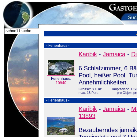
- Ferienhaus -
Karibik
-
Jamaica
-
D
6 Schlafzimmer, 6 Bäd
Pool, heißer Pool, Tu
Ferienhaus:
Annehmlichkeiten.
10940
Grösse: 800 m²
Hauptsaison: US
max. 16 Pers.
pro Objekt pr
- Ferienhaus -
Karibik
-
Jamaica
-
M
13893
Bezauberndes jamaik