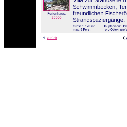
Villa zur Srandseite
Schwimmbecken, Tenn
freundlichen Fischerö
Ferienhaus:
25500
Strandspaziergänge.
Grösse: 120 m²
Hauptsaison: USD
max. 8 Pers.
pro Objekt pro
zurück