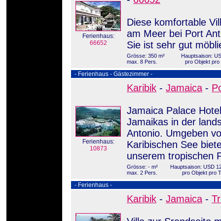
Diese komfortable Vill
am Meer bei Port Ant
Ferienhaus:
66652
Sie ist sehr gut möbl
Grösse: 350 m²
Hauptsaison: US
max. 8 Pers.
pro Objekt pr
- Ferienhaus - Gästezimmer -
Karibik
-
Jamaica
-
Po
Jamaica Palace Hotel
Jamaikas in der land
Antonio. Umgeben vo
Ferienhaus:
Karibischen See biet
10873
unserem tropischen 
Grösse: - m²
Hauptsaison: USD 12
max. 2 Pers.
pro Objekt pro 
- Ferienhaus -
Karibik
-
Jamaica
-
T