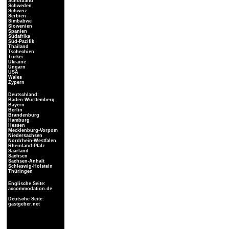
Schottland
Schweden
Schweiz
Serbien
Simbabwe
Slowenien
Spanien
Südafrika
Süd-Pazifik
Thailand
Tschechien
Türkei
Ukraine
Ungarn
USA
Wales
Zypern
Deutschland:
Baden-Württemberg
Bayern
Berlin
Brandenburg
Hamburg
Hessen
Mecklenburg-Vorpom
Niedersachsen
Nordrhein-Westfalen
Rheinland-Pfalz
Saarland
Sachsen
Sachsen-Anhalt
Schleswig-Holstein
Thüringen
Englische Seite:
accommodation.de
Deutsche Seite:
gastgeber.net