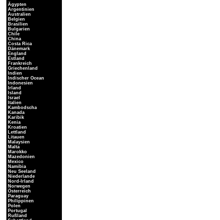
Ägypten
Argentinien
Australien
Belgien
Brasilien
Bulgarien
Chile
China
Costa Rica
Dänemark
England
Estland
Frankreich
Griechenland
Indien
Indischer Ocean
Indonesien
Irland
Island
Israel
Italien
Kambodscha
Kanada
Karibik
Kenia
Kroatien
Lettland
Litauen
Malaysien
Malta
Marokko
Mazedonien
Mexico
Namibia
Neu Seeland
Niederlande
Nord-Irland
Norwegen
Österreich
Paraguay
Philippinen
Polen
Portugal
Rußland