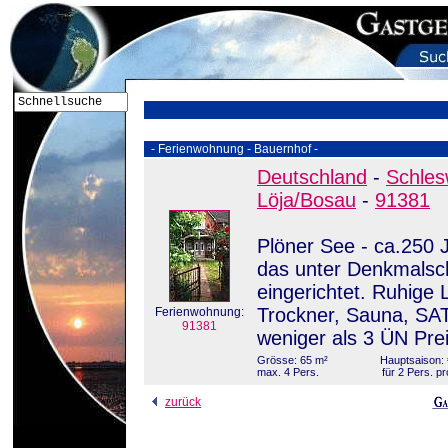
- Ferienwohnung - Bauernhof -
Deutschland
-
Schles
Löja/Bosau
-
91381
Plöner See - ca.250 
das unter Denkmalsch
eingerichtet. Ruhige
Trockner, Sauna, SAT-
Ferienwohnung:
91381
weniger als 3 ÜN Pre
Grösse: 65 m²
Hauptsaison: 
max. 4 Pers.
für 2 Pers. p
zurück