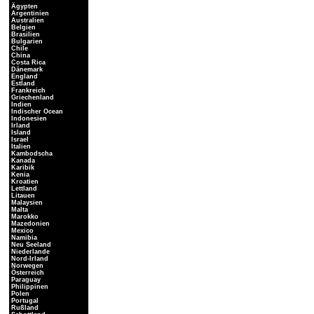
Ägypten
Argentinien
Australien
Belgien
Brasilien
Bulgarien
Chile
China
Costa Rica
Dänemark
England
Estland
Frankreich
Griechenland
Indien
Indischer Ocean
Indonesien
Irland
Island
Israel
Italien
Kambodscha
Kanada
Karibik
Kenia
Kroatien
Lettland
Litauen
Malaysien
Malta
Marokko
Mazedonien
Mexico
Namibia
Neu Seeland
Niederlande
Nord-Irland
Norwegen
Österreich
Paraguay
Philippinen
Polen
Portugal
Rußland