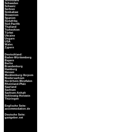
Schottland
Schweden
Schweiz
Serbien
Simbabwe
Slowenien
Spanien
Südafrika
Süd-Pazifik
Thailand
Tschechien
Türkei
Ukraine
Ungarn
USA
Wales
Zypern
Deutschland:
Baden-Württemberg
Bayern
Berlin
Brandenburg
Hamburg
Hessen
Mecklenburg-Vorpom
Niedersachsen
Nordrhein-Westfalen
Rheinland-Pfalz
Saarland
Sachsen
Sachsen-Anhalt
Schleswig-Holstein
Thüringen
Englische Seite:
accommodation.de
Deutsche Seite:
gastgeber.net