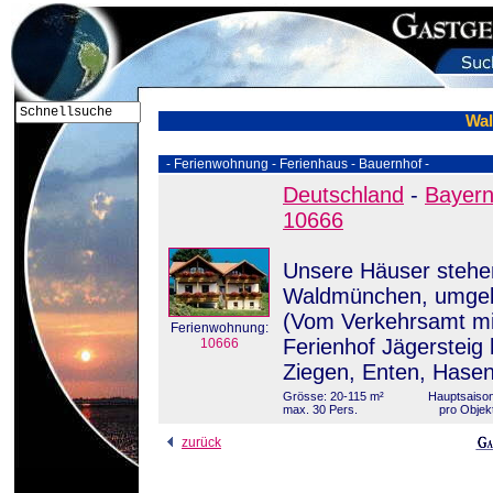
Wa
- Ferienwohnung - Ferienhaus - Bauernhof -
Deutschland
-
Bayer
10666
Unsere Häuser stehen
Waldmünchen, umgeb
(Vom Verkehrsamt mi
Ferienwohnung:
Ferienhof Jägersteig 
10666
Ziegen, Enten, Hase
Grösse: 20-115 m²
Hauptsaison
max. 30 Pers.
pro Objek
zurück