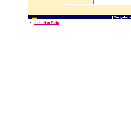
|
Gastgeber 
zur letzten Seite