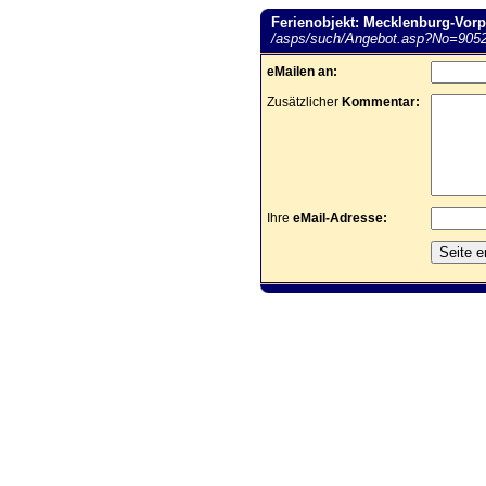
Ferienobjekt: Mecklenburg-Vor
/asps/such/Angebot.asp?No=905
eMailen an:
Zusätzlicher
Kommentar:
Ihre
eMail-Adresse: