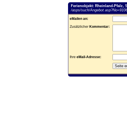
Ferienobjekt: Rheinland-Pfalz, 
/asps/such/Angebot.asp?No=910
eMailen an:
Zusätzlicher
Kommentar:
Ihre
eMail-Adresse: