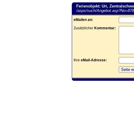
Ferienobjekt: Uri, Zentralschwe
/asps/such/Angebot.asp?No=878
eMailen an:
Zusätzlicher
Kommentar:
Ihre
eMail-Adresse: