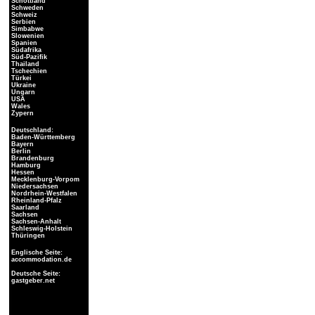
Schottland
Schweden
Schweiz
Serbien
Simbabwe
Slowenien
Spanien
Südafrika
Süd-Pazifik
Thailand
Tschechien
Türkei
Ukraine
Ungarn
USA
Wales
Zypern
Deutschland:
Baden-Württemberg
Bayern
Berlin
Brandenburg
Hamburg
Hessen
Mecklenburg-Vorpom
Niedersachsen
Nordrhein-Westfalen
Rheinland-Pfalz
Saarland
Sachsen
Sachsen-Anhalt
Schleswig-Holstein
Thüringen
Englische Seite:
accommodation.de
Deutsche Seite:
gastgeber.net