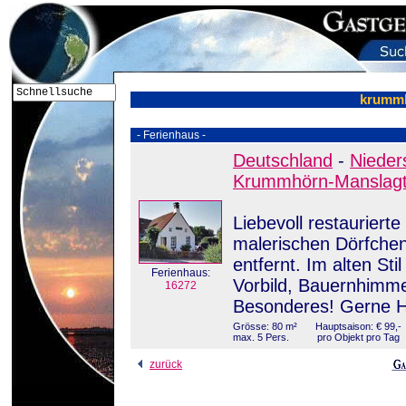
krummh
- Ferienhaus -
Deutschland
-
Nieder
Krummhörn-Manslag
Liebevoll restauriert
malerischen Dörfchen
entfernt. Im alten St
Ferienhaus:
Vorbild, Bauernhimmel
16272
Besonderes! Gerne 
Grösse: 80 m²
Hauptsaison: € 99,-
max. 5 Pers.
pro Objekt pro Tag
zurück