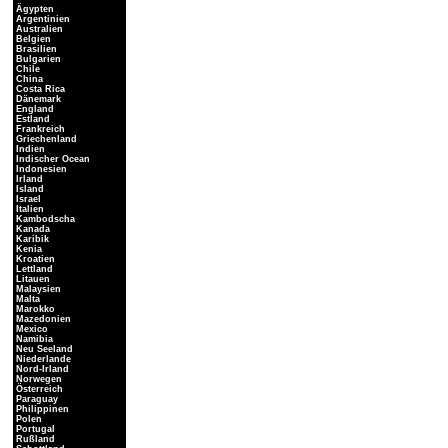
Ägypten
Argentinien
Australien
Belgien
Brasilien
Bulgarien
Chile
China
Costa Rica
Dänemark
England
Estland
Frankreich
Griechenland
Indien
Indischer Ocean
Indonesien
Irland
Island
Israel
Italien
Kambodscha
Kanada
Karibik
Kenia
Kroatien
Lettland
Litauen
Malaysien
Malta
Marokko
Mazedonien
Mexico
Namibia
Neu Seeland
Niederlande
Nord-Irland
Norwegen
Österreich
Paraguay
Philippinen
Polen
Portugal
Rußland