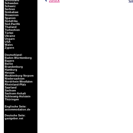
zurück
Schottland
Schweden
Schweiz
Serbien
Simbabwe
Slowenien
Spanien
Südafrika
Süd-Pazifik
Thailand
Tschechien
Türkei
Ukraine
Ungarn
USA
Wales
Zypern
Deutschland:
Baden-Württemberg
Bayern
Berlin
Brandenburg
Hamburg
Hessen
Mecklenburg-Vorpom
Niedersachsen
Nordrhein-Westfalen
Rheinland-Pfalz
Saarland
Sachsen
Sachsen-Anhalt
Schleswig-Holstein
Thüringen
Englische Seite:
accommodation.de
Deutsche Seite:
gastgeber.net