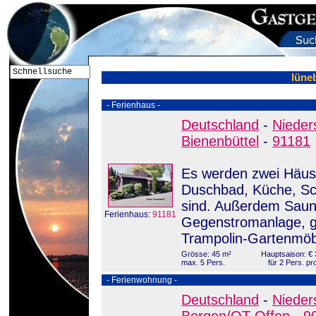
lüne
- Ferienhaus -
Deutschland
-
Nieder
Bienenbüttel
-
91181
Es werden zwei Häus
Duschbad, Küche, Sch
sind. Außerdem Sauna
Ferienhaus:
91181
Gegenstromanlage, g
Trampolin-Gartenmöbe
Grösse: 45 m²
Hauptsaison: € 
max. 5 Pers.
für 2 Pers. pr
- Ferienwohnung -
Deutschland
-
Nieder