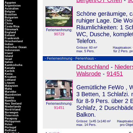
Bergen/OT Offen
-
9
Ägypten
Argentinien
Australien
Belgien
Schöne geräumige, c
Brasilien
Bulgarien
ruhiger Lage. Die Wo
Chile
China
Räumlichkeiten: 1 Sc
Costa Rica
Dänemark
Ferienwohnung:
England
WC, Dusche, komplett
90729
Estland
Frankreich
Telefon.
Griechenland
Indien
Indischer Ocean
Grösse: 60 m²
Hauptsaison: 
Indonesien
max. 5 Pers.
für 2 Pers. p
Irland
Island
- Ferienwohnung - Ferienhaus -
Israel
Italien
Kambodscha
Deutschland
-
Nieder
Kanada
Karibik
Walsrode
-
91451
Kenia
Kroatien
Lettland
Litauen
Gemütliche FeWo , W
Malaysien
Malta
Marokko
3 Betten, 1 Schlafzi.
Mazedonien
Mexico
für 8-9 Pers. über 2
Namibia
Ferienwohnung:
Neu Seeland
Schlafz, 2 Duschbäde
Niederlande
91451
Nord-Irland
Norwegen
Balkon.
Österreich
Paraguay
Grösse: 1x45 1x140 m²
Hauptsaiso
Philippinen
Polen
max. 14 Pers.
pro Obje
Portugal
Rußland