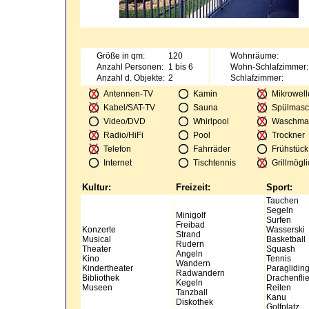
Größe in qm:
120
Wohnräume:
Anzahl Personen:
1 bis 6
Wohn-Schlafzimmer:
Anzahl d. Objekte:
2
Schlafzimmer:
Antennen-TV
Kamin
Mikrowell
Kabel/SAT-TV
Sauna
Spülmasc
Video/DVD
Whirlpool
Waschma
Radio/HiFi
Pool
Trockner
Telefon
Fahrräder
Frühstück
Internet
Tischtennis
Grillmögli
Kultur:
Freizeit:
Sport:
Tauchen
Segeln
Minigolf
Surfen
Freibad
Konzerte
Wasserski
Strand
Musical
Basketball
Rudern
Theater
Squash
Angeln
Kino
Tennis
Wandern
Kindertheater
Paraglidin
Radwandern
Bibliothek
Drachenfli
Kegeln
Museen
Reiten
Tanzball
Kanu
Diskothek
Golfplatz