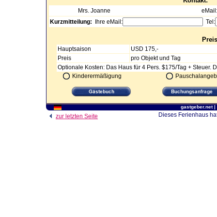
Kontakt:
Mrs.
Joanne
eMail
Kurzmitteilung:
Ihre eMail:
Tel:
Prei
Hauptsaison
USD 175,-
Preis
pro Objekt und Tag
Optionale Kosten: Das Haus für 4 Pers. $175/Tag + Steuer. D
Kinderermäßigung
Pauschalangeb
gastgeber.net
|
Dieses Ferienhaus hat
zur letzten Seite