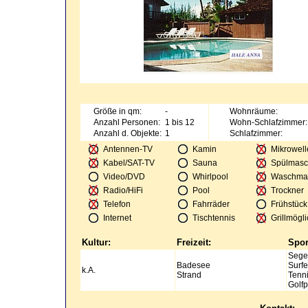
Größe in qm:
-
Wohnräume:
Anzahl Personen:
1 bis 12
Wohn-Schlafzimmer:
Anzahl d. Objekte:
1
Schlafzimmer:
Antennen-TV
Kamin
Mikrowell
Kabel/SAT-TV
Sauna
Spülmasc
Video/DVD
Whirlpool
Waschma
Radio/HiFi
Pool
Trockner
Telefon
Fahrräder
Frühstück
Internet
Tischtennis
Grillmögli
Kultur:
Freizeit:
Spor
Sege
Badesee
Surf
k.A.
Strand
Tenn
Golfp