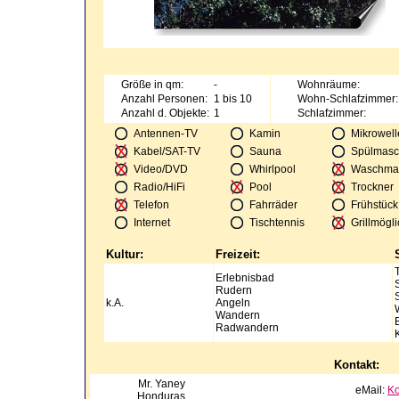
Größe in qm:
-
Wohnräume:
Anzahl Personen:
1 bis 10
Wohn-Schlafzimmer:
Anzahl d. Objekte:
1
Schlafzimmer:
Antennen-TV
Kamin
Mikrowell
Kabel/SAT-TV
Sauna
Spülmasc
Video/DVD
Whirlpool
Waschma
Radio/HiFi
Pool
Trockner
Telefon
Fahrräder
Frühstück
Internet
Tischtennis
Grillmögli
Kultur:
Freizeit:
Erlebnisbad
Rudern
k.A.
Angeln
Wandern
Radwandern
Kontakt:
Mr.
Yaney
eMail:
Ko
Honduras