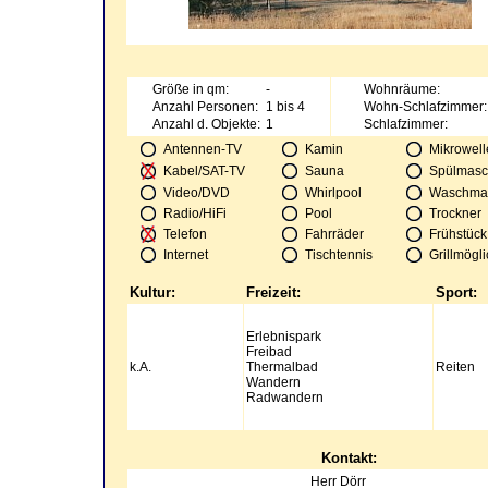
Größe in qm:
-
Wohnräume:
Anzahl Personen:
1 bis 4
Wohn-Schlafzimmer:
Anzahl d. Objekte:
1
Schlafzimmer:
Antennen-TV
Kamin
Mikrowell
Kabel/SAT-TV
Sauna
Spülmasc
Video/DVD
Whirlpool
Waschma
Radio/HiFi
Pool
Trockner
Telefon
Fahrräder
Frühstück
Internet
Tischtennis
Grillmögli
Kultur:
Freizeit:
Sport:
Erlebnispark
Freibad
k.A.
Thermalbad
Reiten
Wandern
Radwandern
Kontakt:
Herr
Dörr