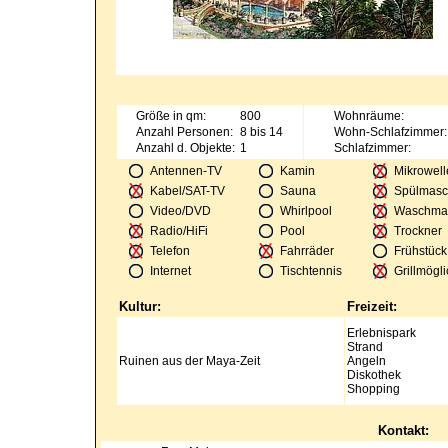
Größe in qm:
800
Wohnräume:
Anzahl Personen:
8 bis 14
Wohn-Schlafzimmer:
Anzahl d. Objekte:
1
Schlafzimmer:
Antennen-TV
Kamin
Mikrowell
Kabel/SAT-TV
Sauna
Spülmasc
Video/DVD
Whirlpool
Waschma
Radio/HiFi
Pool
Trockner
Telefon
Fahrräder
Frühstück
Internet
Tischtennis
Grillmögli
Kultur:
Freizeit:
Erlebnispark
Strand
Ruinen aus der Maya-Zeit
Angeln
Diskothek
Shopping
Kontakt: