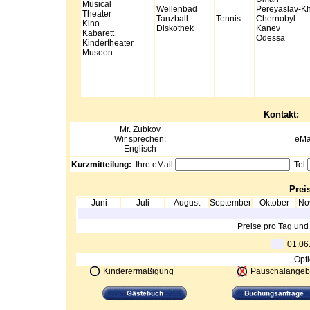
Musical
Wellenbad
Pereyaslav-Kh
Theater
Tanzball
Tennis
Chernobyl
Kino
Diskothek
Kanev
Kabarett
Odessa
Kindertheater
Museen
Kontakt:
Mr.
Zubkov
Wir sprechen:
eMa
Englisch
Kurzmitteilung:
Ihre eMail:
Tel:
Preis
Juni
Juli
August
September
Oktober
No
Preise pro Tag und
01.06
Opti
Kinderermäßigung
Pauschalangeb