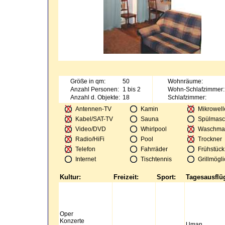
Größe in qm:
50
Wohnräume:
Anzahl Personen:
1 bis 2
Wohn-Schlafzimmer:
Anzahl d. Objekte:
18
Schlafzimmer:
Antennen-TV
Kamin
Mikrowell
Kabel/SAT-TV
Sauna
Spülmasc
Video/DVD
Whirlpool
Waschma
Radio/HiFi
Pool
Trockner
Telefon
Fahrräder
Frühstück
Internet
Tischtennis
Grillmögli
Kultur:
Freizeit:
Sport:
Tagesausflü
Oper
Konzerte
Uman