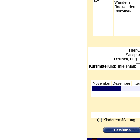
k.A.
Wandern
Radwandern
Diskothek
Herr
C
Wir spr
Deutsch, Engli
Kurzmitteilung:
Ihre eMail:
November
Dezember
Ja
Kinderermäßigung