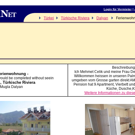
Login für Vermieter
|
Türkei
Türkische Riviera
Dalyan
Ferienwohn
Beschreibung
Ich Mehmet Celik und meine Frau De
erienwohnung -
Willkommen heissen in unseren Palm
would be completed without seein
umgeben vom Grosse garten direkt AM
n,
Türkische Riviera
Pension hat 9 Apartment, Vierbett un
Mugla Dalyan
Küche, Dusche,K
Weitere Informationen zu die