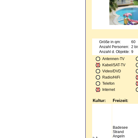
Größe in qm:
60
Anzahl Personen:
2 bi
Anzahl d. Objekte:
9
Antennen-TV
Kabel/SAT-TV
Video/DVD
Radio/HiFi
Telefon
Internet
Kultur:
Freizeit:
Badesee
Strand
Angeln