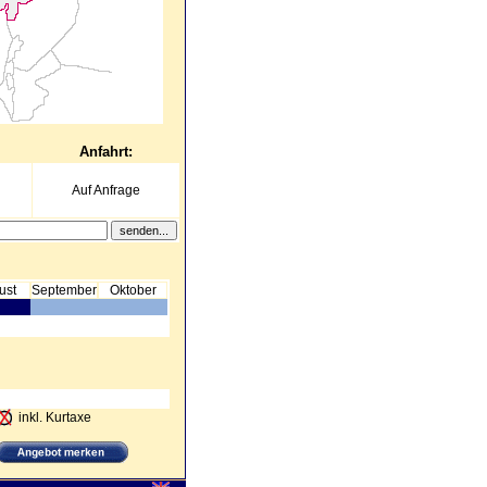
Anfahrt:
Auf Anfrage
ust
September
Oktober
inkl. Kurtaxe