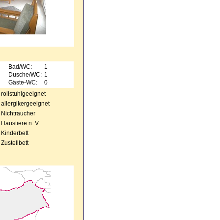
Bad/WC:
1
Dusche/WC:
1
Gäste-WC:
0
rollstuhlgeeignet
allergikergeeignet
Nichtraucher
Haustiere n. V.
Kinderbett
Zustellbett