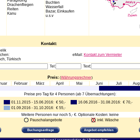
Paragliding
Buchten
Drachenfliegen
Wasserfall
Reiten
Bazar, Einkaufen
Kanu
u.s.v
Kontakt:
elik
echen:
eMail:
Kontakt zum Vermieter
sch, Türkisch
Tel:
Text:
Preis:
Währungsrechner
(
)
nuar
Februar
März
April
Mai
Juni
Juli
Aug
Preise pro Tag für 4 Personen (ab 7 Übernachtungen):
01.11.2015 - 15.06.2016: € 50,-
16.06.2016 - 31.08.2016: € 70,-
01.09.2016 - 31.10.2016: € 55,-
Weitere Personen nur noch 5,- €. Optionale Kosten: keine
Pauschalangebote
inkl. Wäsche
gastgeber.net
|
accommodation.de
|
Datenschutz