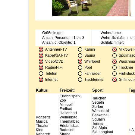
Größe in qm:
Wohnräume:
Anzahl Personen:
1 bis 3
Wohn-Schlafzimmer:
Anzahl d. Objekte:
1
Schlafzimmer:
Antennen-TV
Kamin
Mikrowell
Kabel/SAT-TV
Sauna
Spülmasc
Video/DVD
Whirlpool
Waschma
Radio/HiFi
Pool
Trockner
Telefon
Fahrräder
Frühstück
Internet
Tischtennis
Grillmögli
Kultur:
Freizeit:
Sport:
Tag
Erlebnispark
Tauchen
Zoo
Segeln
Minigolf
Surfen
Freibad
Wasserski
Hallenbad
Basketball
Konzerte
Wellenbad
Squash
Musical
Thermalbad
Tennis
Theater
Erlebnisbad
Ski-Alpin
Kino
Badesee
k.A.
Ski-Langlauf
Kabarett
Strand