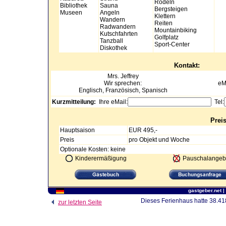
Rodeln
Bibliothek
Sauna
Bergsteigen
Museen
Angeln
Klettern
Wandern
Reiten
Radwandern
Mountainbiking
Kutschfahrten
Golfplatz
Tanzball
Sport-Center
Diskothek
Kontakt:
Mrs.
Jeffrey
Wir sprechen:
eM
Englisch, Französisch, Spanisch
Kurzmitteilung:
Ihre eMail:
Tel:
Prei
Hauptsaison
EUR 495,-
Preis
pro Objekt und Woche
Optionale Kosten: keine
Kinderermäßigung
Pauschalangeb
gastgeber.net
|
Dieses Ferienhaus hatte 38.418
zur letzten Seite