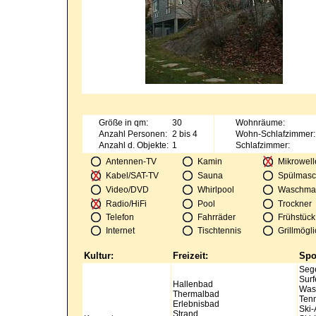
Größe in qm:
30
Wohnräume:
Anzahl Personen:
2 bis 4
Wohn-Schlafzimmer:
Anzahl d. Objekte:
1
Schlafzimmer:
Antennen-TV
Kamin
Mikrowell
Kabel/SAT-TV
Sauna
Spülmasc
Video/DVD
Whirlpool
Waschma
Radio/HiFi
Pool
Trockner
Telefon
Fahrräder
Frühstück
Internet
Tischtennis
Grillmögli
Kultur:
Freizeit:
Spo
Seg
Surf
Hallenbad
Was
Thermalbad
Tenn
Erlebnisbad
Ski-
Strand