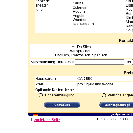
Konzerte
Ski-
Sauna
Theater
Eisl
Solarium
Kino
Rod
Rudern
Berg
Angeln
Klet
Wandern
Moun
Radwandern
Kan
Golf
Kontakt
Mr.
Da Silva
Wir sprechen:
Englisch, Französisch, Spanisch
Kurzmitteilung:
Ihre eMail:
Tel:
Prei
Hauptsaison
CAD 990,-
Preis
pro Objekt und Woche
Optionale Kosten: keine
Kinderermäßigung
Pauschalangeb
gastgeber.net
|
Dieses Ferienhaus hat
zur letzten Seite