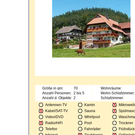
Größe in qm:
70
Wohnräume:
Anzahl Personen:
2 bis 5
Wohn-Schlafzimmer:
Anzahl d. Objekte:
2
Schlafzimmer:
Antennen-TV
Kamin
Mikrowell
Kabel/SAT-TV
Sauna
Spülmasc
Video/DVD
Whirlpool
Waschma
Radio/HiFi
Pool
Trockner
Telefon
Fahrräder
Frühstück