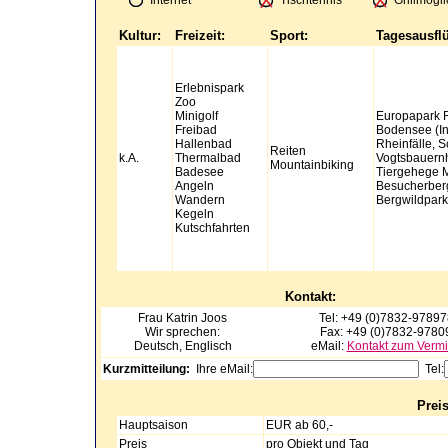
Internet
Tischtennis
Grillmögli
Kultur:
Freizeit:
Sport:
Tagesausfl
Erlebnispark
Zoo
Minigolf
Europapark 
Freibad
Bodensee (In
Hallenbad
Rheinfälle, 
Reiten
k.A.
Thermalbad
Vogtsbauernh
Mountainbiking
Badesee
Tiergehege M
Angeln
Besucherber
Wandern
Bergwildpark
Kegeln
Kutschfahrten
Kontakt:
Frau Katrin
Joos
Tel: +49 (0)7832-9789
Wir sprechen:
Fax: +49 (0)7832-9780
Deutsch, Englisch
eMail:
Kontakt zum Vermi
Kurzmitteilung:
Ihre eMail:
Tel:
Prei
Hauptsaison
EUR ab 60,-
Preis
pro Objekt und Tag