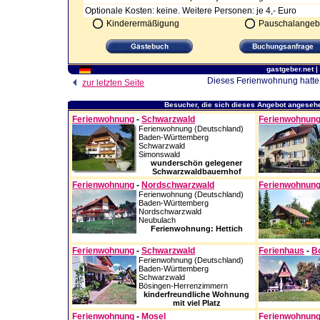
Optionale Kosten: keine. Weitere Personen: je 4,- Euro
Kinderermäßigung
Pauschalangeb
gastgeber.net
|
Dieses Ferienwohnung hatte 
zur letzten Seite
Besucher, die sich dieses Angebot angesehe
Ferienwohnung
-
Schwarzwald
Ferienwohnun
Ferienwohnung (Deutschland)
Baden-Württemberg
Schwarzwald
Simonswald
wunderschön gelegener
Schwarzwaldbauernhof
Ferienwohnung
-
Nordschwarzwald
Ferienwohnun
Ferienwohnung (Deutschland)
Baden-Württemberg
Nordschwarzwald
Neubulach
Ferienwohnung: Hettich
Ferienwohnung
-
Schwarzwald
Ferienhaus
-
B
Ferienwohnung (Deutschland)
Baden-Württemberg
Schwarzwald
Bösingen-Herrenzimmern
kinderfreundliche Wohnung
mit viel Platz
Ferienwohnung
-
Mosel
Ferienwohnun