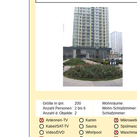
Größe in qm:
200
Wohnräume:
Anzahl Personen:
2 bis 6
Wohn-Schlafzimmer:
Anzahl d. Objekte:
2
Schlafzimmer:
Antennen-TV
Kamin
Mikrowell
Kabel/SAT-TV
Sauna
Spülmasc
Video/DVD
Whirlpool
Waschma