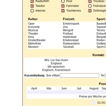
Radio/HiFi
Pool
Trockner
Telefon
Fahrräder
Frühstück
Internet
Tischtennis
Grillmögli
Kultur:
Freizeit:
Sport:
Oper
Erlebnispark
Basketb
Konzerte
Zoo
Squas
Musical
Minigolf
Tennis
Theater
Freibad
Eislauf
Kino
Hallenbad
Bergst
Kindertheater
Erlebnisbad
Reiten
Bibliothek
Radwandern
Golfpla
Museen
Tanzball
Sport-
Kontakt:
Mrs.
Liu Sau Kuen
England
Wir sprechen:
Englisch, Französisch
Kurzmitteilung:
Ihre eMail:
Tel:
Preis
April
Mai
Juni
Juli
August
Se
Preise pro Woche un
01.04.