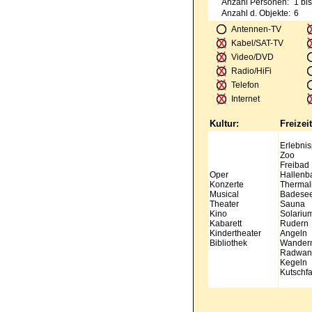
Anzahl Personen:
1 bis
Anzahl d. Objekte:
6
Antennen-TV
Kabel/SAT-TV
Video/DVD
Radio/HiFi
Telefon
Internet
Kultur:
Freizeit
Erlebnis
Zoo
Freibad
Oper
Hallenb
Konzerte
Thermal
Musical
Badese
Theater
Sauna
Kino
Solariu
Kabarett
Rudern
Kindertheater
Angeln
Bibliothek
Wander
Radwan
Kegeln
Kutschfa