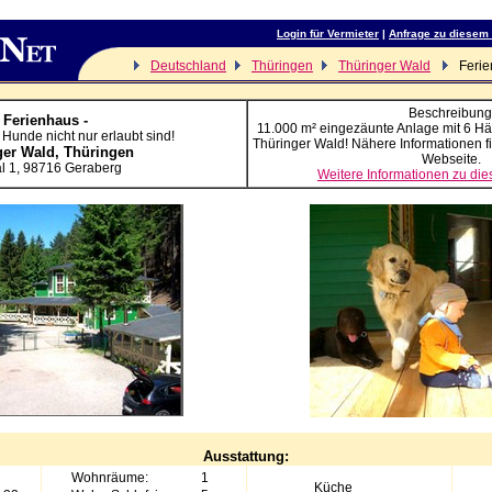
Login für Vermieter
|
Anfrage zu diesem
Deutschland
Thüringen
Thüringer Wald
Ferie
Beschreibung
Ferienhaus -
-
11.000 m² eingezäunte Anlage mit 6 Hä
 Hunde nicht nur erlaubt sind!
Thüringer Wald! Nähere Informationen f
ger Wald,
Thüringen
Webseite.
l 1
,
98716
Geraberg
Weitere Informationen zu di
Ausstattung:
Wohnräume:
1
Küche