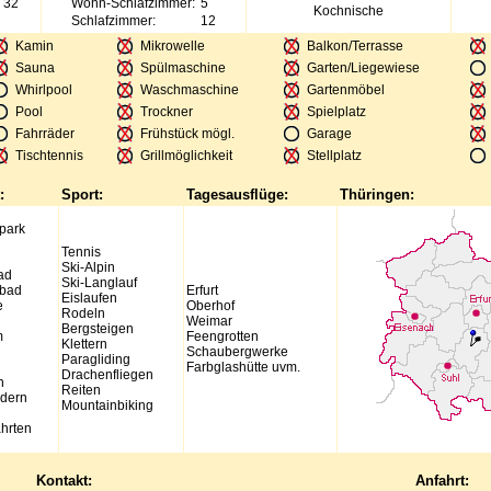
 32
Wohn-Schlafzimmer:
5
Kochnische
Schlafzimmer:
12
Kamin
Mikrowelle
Balkon/Terrasse
Sauna
Spülmaschine
Garten/Liegewiese
Whirlpool
Waschmaschine
Gartenmöbel
Pool
Trockner
Spielplatz
Fahrräder
Frühstück mögl.
Garage
Tischtennis
Grillmöglichkeit
Stellplatz
:
Sport:
Tagesausflüge:
Thüringen:
park
Tennis
Ski-Alpin
ad
Ski-Langlauf
bad
Erfurt
Eislaufen
e
Oberhof
Rodeln
Weimar
Bergsteigen
m
Feengrotten
Klettern
Schaubergwerke
Paragliding
Farbglashütte uvm.
Drachenfliegen
n
Reiten
dern
Mountainbiking
hrten
Kontakt:
Anfahrt: