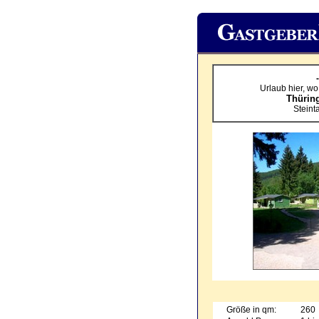
Urlaub hier, wo
Thürin
Steinta
Größe in qm:
260