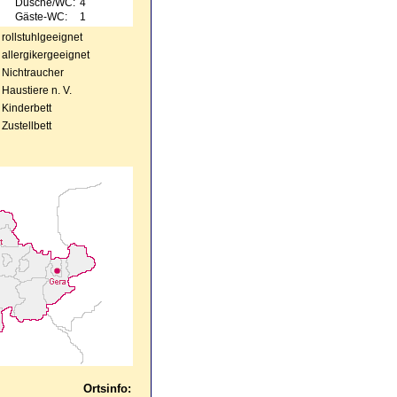
Dusche/WC:
4
Gäste-WC:
1
rollstuhlgeeignet
allergikergeeignet
Nichtraucher
Haustiere n. V.
Kinderbett
Zustellbett
Ortsinfo: