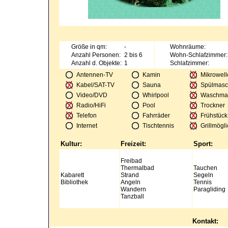
Größe in qm:
-
Wohnräume:
Anzahl Personen:
2 bis 6
Wohn-Schlafzimmer:
Anzahl d. Objekte:
1
Schlafzimmer:
Antennen-TV
Kamin
Mikrowell
Kabel/SAT-TV
Sauna
Spülmasc
Video/DVD
Whirlpool
Waschma
Radio/HiFi
Pool
Trockner
Telefon
Fahrräder
Frühstück
Internet
Tischtennis
Grillmögli
Kultur:
Freizeit:
Sport:
Freibad
Thermalbad
Tauchen
Kabarett
Strand
Segeln
Bibliothek
Angeln
Tennis
Wandern
Paragliding
Tanzball
Kontakt: