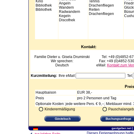
Kino
Tennis
Angeln
Friedr
Bibliothek
Drachenfliegen
Wandern
Glück
Bibliothek
Reiten
Radwandern
Büsu
Drachenfliegen
Kegeln
Cuxha
Discothek
Kontakt:
Familie Dieter u. Gisela
Druminski
Tel: +49 (0)4852-6
Wir sprechen:
Fax: +49 (0)4852-53
Deutsch
eMail:
Kontakt zum Ver
Kurzmitteilung:
Ihre eMail:
Tel:
Prei
Hauptsaison
EUR 38,-
Preis
pro 2 Personen und Tag
Optionale Kosten: jede weitere Pers. € 9,--; Mietdauer mind
Kinderermäßigung
Pauschalangeb
gastgeber.net
|
Dieses Ferienwohnung hatte 