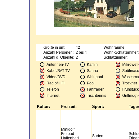
Größe in qm:
42
Wohnräume:
Anzahl Personen:
2 bis 4
Wohn-Schlafzimmer:
Anzahl d. Objekte:
2
Schlafzimmer:
Antennen-TV
Kamin
Mikrowell
Kabel/SAT-TV
Sauna
Spülmasc
Video/DVD
Whirlpool
Waschma
Radio/HiFi
Pool
Trockner
Telefon
Fahrräder
Frühstück
Internet
Tischtennis
Grillmögli
Kultur:
Freizeit:
Sport:
Tages
Minigolf
Freibad
Schle
Surfen
Hallenbad
Fried