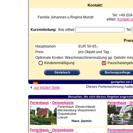
Kontakt:
Tel: +49 (0)
Familie Johannes u.Regina
Mundt
eMail:
Kontakt z
Kurzmitteilung:
Ihre eMail:
Tel:
Prei
Hauptsaison
EUR 50-65,-
Preis
pro Objekt und Tag
Optionale Kosten: Waschmaschinennutzung gg. Gebühr mög
Kinderermäßigung
Pauschalangeb
gastgeber.net
|
Dieses Ferienwohnung hatte 
zur letzten Seite
Besucher, die sich dieses Angebot angesehe
Ferienhaus
-
Ostseeküste
Ferienhaus
-
O
Ferienhaus (Deutschland)
Mecklenburg-Vorpommern
Ostseeküste
Loissin
Haus Jasmin
Ferienhaus
-
Ostseeküste
Ferienwohnun