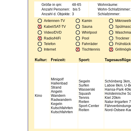
Größe in qm:
48-65
Wohnräume:
Anzahl Personen:
bis 5
Wohn-Schlafzimmer:
Anzahl d. Objekte:
3
Schlafzimmer:
Antennen-TV
Kamin
Mikrowell
Kabel/SAT-TV
Sauna
Spülmasc
Video/DVD
Whirlpool
Waschma
Radio/HiFi
Pool
Trockner
Telefon
Fahrräder
Frühstück
Internet
Tischtennis
Grillmögli
Kultur:
Freizeit:
Sport:
Tagesausflüge
Minigolf
Segeln
Schönberg 3km
Hallenbad
Surfen
Laboe 8km, U-B
Strand
Wasserski
Hansa-Park 40
Angeln
Squash
Holsteinische S
Kino
Wandern
Tennis
Kiel 20km
Radwandern
Reiten
Natur-Irrgarten 
Kegeln
Sport-Center
Fährverbindunge
Kutschfahrten
Reiten
Nord-Ostsee-Ka
Kutschfahrten