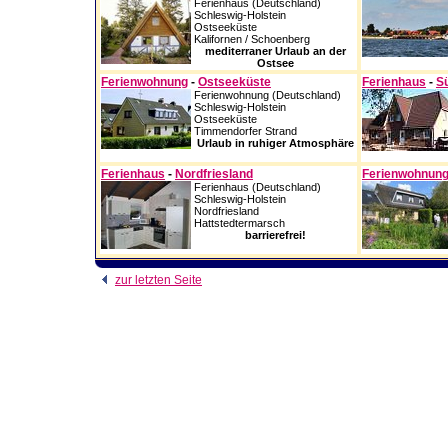
Ferienhaus (Deutschland)
Schleswig-Holstein
Ostseeküste
Kalifornen / Schoenberg
mediterraner Urlaub an der
Ostsee
Ferienwohnung
-
Ostseeküste
Ferienhaus
-
S
Ferienwohnung (Deutschland)
Schleswig-Holstein
Ostseeküste
Timmendorfer Strand
Urlaub in ruhiger Atmosphäre
Ferienhaus
-
Nordfriesland
Ferienwohnun
Ferienhaus (Deutschland)
Schleswig-Holstein
Nordfriesland
Hattstedtermarsch
barrierefrei!
zur letzten Seite