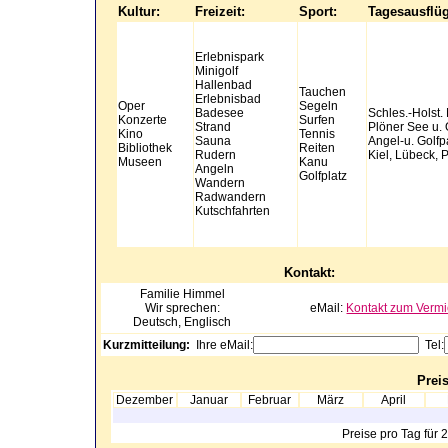
Kultur:
Freizeit:
Sport:
Tagesausflü
Erlebnispark
Minigolf
Hallenbad
Tauchen
Erlebnisbad
Oper
Segeln
Badesee
Schles.-Holst. 
Konzerte
Surfen
Strand
Plöner See u.
Kino
Tennis
Sauna
Angel-u. Golfp
Bibliothek
Reiten
Rudern
Kiel, Lübeck, P
Museen
Kanu
Angeln
Golfplatz
Wandern
Radwandern
Kutschfahrten
Kontakt:
Familie
Himmel
Wir sprechen:
eMail:
Kontakt zum Vermi
Deutsch, Englisch
Kurzmitteilung:
Ihre eMail:
Tel:
Preis
Dezember
Januar
Februar
März
April
Preise pro Tag für