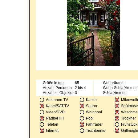
Größe in qm:
65
Wohnräume:
Anzahl Personen:
2 bis 4
Wohn-Schlafzimmer:
Anzahl d. Objekte:
3
Schlafzimmer:
Antennen-TV
Kamin
Mikrowell
Kabel/SAT-TV
Sauna
Spülmasc
Video/DVD
Whirlpool
Waschma
Radio/HiFi
Pool
Trockner
Telefon
Fahrräder
Frühstück
Internet
Tischtennis
Grillmögli