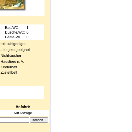
Bad/WC:
1
Dusche/WC:
0
Gäste-WC:
0
rollstuhlgeeignet
allergikergeeignet
Nichtraucher
Haustiere n. V.
Kinderbett
Zustellbett
Anfahrt:
Auf Anfrage