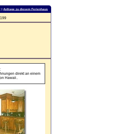
r
|
Anfrage zu diesem Ferienhaus
0199
:
hnungen direkt an einem
on Hawaii..