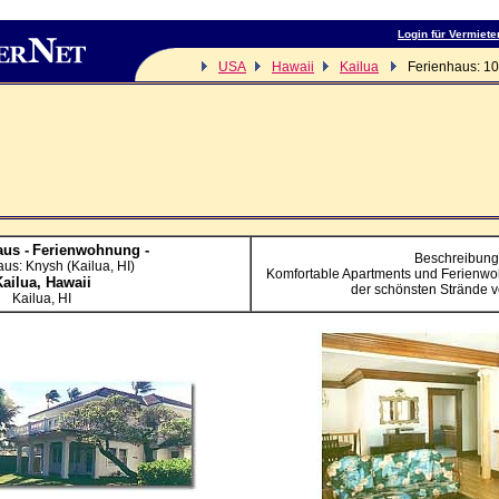
Login für Vermiete
USA
Hawaii
Kailua
Ferienhaus: 1
us -
Ferienwohnung -
Beschreibung
us: Knysh (Kailua, HI)
Komfortable Apartments und Ferienwo
Kailua,
Hawaii
der schönsten Strände v
Kailua, HI