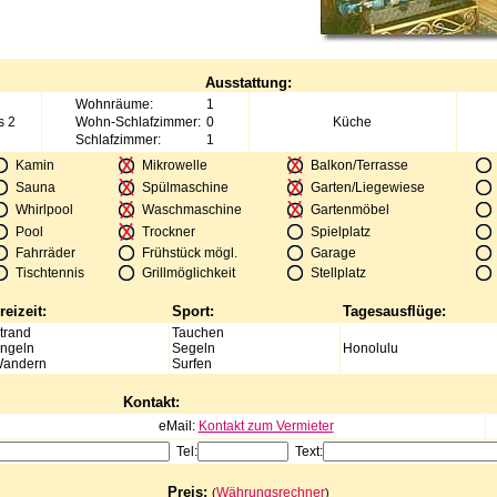
Ausstattung:
Wohnräume:
1
s 2
Wohn-Schlafzimmer:
0
Küche
Schlafzimmer:
1
Kamin
Mikrowelle
Balkon/Terrasse
Sauna
Spülmaschine
Garten/Liegewiese
Whirlpool
Waschmaschine
Gartenmöbel
Pool
Trockner
Spielplatz
Fahrräder
Frühstück mögl.
Garage
Tischtennis
Grillmöglichkeit
Stellplatz
reizeit:
Sport:
Tagesausflüge:
trand
Tauchen
ngeln
Segeln
Honolulu
andern
Surfen
Kontakt:
eMail:
Kontakt zum Vermieter
Tel:
Text:
Preis:
Währungsrechner
(
)