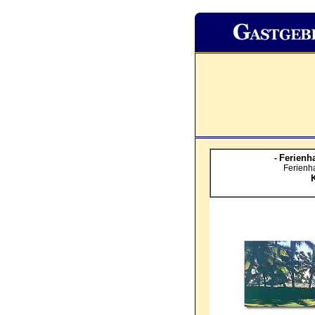
Ferienha
-
Ferienha