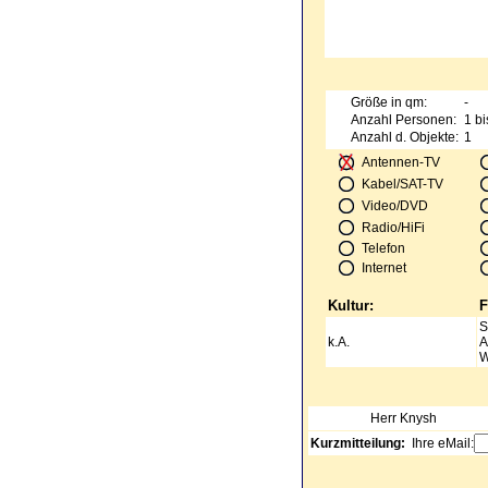
Größe in qm:
-
Anzahl Personen:
1 bi
Anzahl d. Objekte:
1
Antennen-TV
Kabel/SAT-TV
Video/DVD
Radio/HiFi
Telefon
Internet
Kultur:
F
S
k.A.
A
W
Herr
Knysh
Kurzmitteilung:
Ihre eMail: