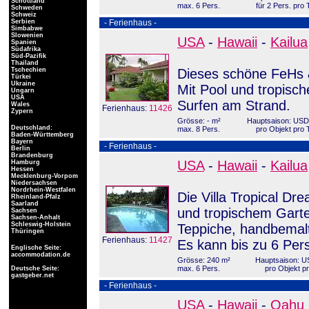
Schottland
max. 6 Pers.
für 2 Pers. pro 
Schweden
Schweiz
Serbien
- Ferienhaus -
Simbabwe
Slowenien
USA
-
Hawaii
-
Kailua
Spanien
Südafrika
Süd-Pazifik
Thailand
Tschechien
Dieses schöne FeHs &
Türkei
Ukraine
Mit Pool und tropis
Ungarn
USA
Surfen am Strand.
Wales
Ferienhaus:
11426
Zypern
Grösse: - m²
Hauptsaison: USD
Deutschland:
max. 8 Pers.
pro Objekt pro 
Baden-Württemberg
Bayern
- Ferienhaus -
Berlin
Brandenburg
USA
-
Hawaii
-
Kailua
Hamburg
Hessen
Mecklenburg-Vorpom
Niedersachsen
Nordrhein-Westfalen
Die Villa Tropical Dr
Rheinland-Pfalz
Saarland
und tropischem Gart
Sachsen
Sachsen-Anhalt
Schleswig-Holstein
Teppiche, handbemal
Thüringen
Ferienhaus:
11427
Es kann bis zu 6 Pe
Englische Seite:
accommodation.de
Grösse: 240 m²
Hauptsaison: U
max. 6 Pers.
pro Objekt p
Deutsche Seite:
gastgeber.net
- Ferienhaus -
USA
-
Hawaii
-
Oahu