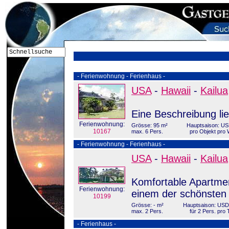
- Ferienwohnung - Ferienhaus -
USA
-
Hawaii
-
Kailua
Eine Beschreibung lie
Ferienwohnung:
Grösse: 95 m²
Hauptsaison: US
10167
max. 6 Pers.
pro Objekt pro
- Ferienwohnung - Ferienhaus -
USA
-
Hawaii
-
Kailua
Komfortable Apartme
Ferienwohnung:
einem der schönsten 
10199
Grösse: - m²
Hauptsaison: USD
max. 2 Pers.
für 2 Pers. pro 
- Ferienhaus -