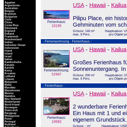
Ägypten
USA
-
Hawaii
-
Kailua
Argentinien
Australien
Belgien
Brasilien
Pilipu Place, ein hist
Bulgarien
Chile
Ferienhaus:
China
Gehminuten vom schö
Costa Rica
10195
Dänemark
Grösse: 140 m²
Hauptsaison: U
England
Estland
max. 8 Pers.
pro Objekt p
Frankreich
Griechenland
- Ferienwohnung - Ferienhaus -
Indien
Indischer Ocean
USA
-
Hawaii
-
Kailua
Indonesien
Irland
Island
Israel
Italien
Großes Ferienhaus fü
Kambodscha
Kanada
Sonnenuntergang. In 
Karibik
Ferienwohnung:
Kenia
Kroatien
52987
Grösse: 200 m²
Hauptsaison: U
Lettland
max. 6 Pers.
pro Objekt p
Litauen
Malaysien
Malta
- Ferienhaus -
Marokko
Mazedonien
USA
-
Hawaii
-
Kailua
Mexico
Namibia
Neu Seeland
Niederlande
Nord-Irland
2 wunderbare Ferienh
Norwegen
Österreich
Ein Haus mit 1 und e
Paraguay
Philippinen
Ferienhaus:
eigenem Grundstück.
Polen
10682
Portugal
Rußland
Grösse: - m²
Hauptsaison: USD