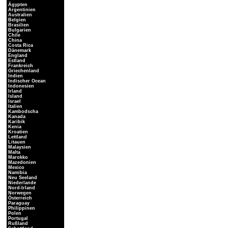
Ägypten
Argentinien
Australien
Belgien
Brasilien
Bulgarien
Chile
China
Costa Rica
Dänemark
England
Estland
Frankreich
Griechenland
Indien
Indischer Ocean
Indonesien
Irland
Island
Israel
Italien
Kambodscha
Kanada
Karibik
Kenia
Kroatien
Lettland
Litauen
Malaysien
Malta
Marokko
Mazedonien
Mexico
Namibia
Neu Seeland
Niederlande
Nord-Irland
Norwegen
Österreich
Paraguay
Philippinen
Polen
Portugal
Rußland