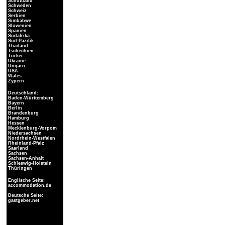
Schottland
Schweden
Schweiz
Serbien
Simbabwe
Slowenien
Spanien
Südafrika
Süd-Pazifik
Thailand
Tschechien
Türkei
Ukraine
Ungarn
USA
Wales
Zypern
Deutschland:
Baden-Württemberg
Bayern
Berlin
Brandenburg
Hamburg
Hessen
Mecklenburg-Vorpom
Niedersachsen
Nordrhein-Westfalen
Rheinland-Pfalz
Saarland
Sachsen
Sachsen-Anhalt
Schleswig-Holstein
Thüringen
Englische Seite:
accommodation.de
Deutsche Seite:
gastgeber.net