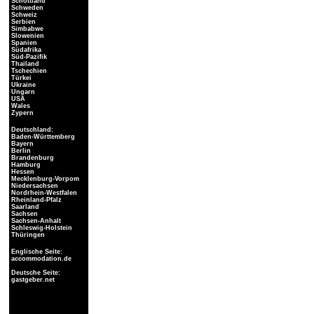
Schottland
Schweden
Schweiz
Serbien
Simbabwe
Slowenien
Spanien
Südafrika
Süd-Pazifik
Thailand
Tschechien
Türkei
Ukraine
Ungarn
USA
Wales
Zypern
Deutschland:
Baden-Württemberg
Bayern
Berlin
Brandenburg
Hamburg
Hessen
Mecklenburg-Vorpom
Niedersachsen
Nordrhein-Westfalen
Rheinland-Pfalz
Saarland
Sachsen
Sachsen-Anhalt
Schleswig-Holstein
Thüringen
Englische Seite:
accommodation.de
Deutsche Seite:
gastgeber.net