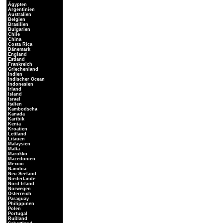
Ägypten
Argentinien
Australien
Belgien
Brasilien
Bulgarien
Chile
China
Costa Rica
Dänemark
England
Estland
Frankreich
Griechenland
Indien
Indischer Ocean
Indonesien
Irland
Island
Israel
Italien
Kambodscha
Kanada
Karibik
Kenia
Kroatien
Lettland
Litauen
Malaysien
Malta
Marokko
Mazedonien
Mexico
Namibia
Neu Seeland
Niederlande
Nord-Irland
Norwegen
Österreich
Paraguay
Philippinen
Polen
Portugal
Rußland