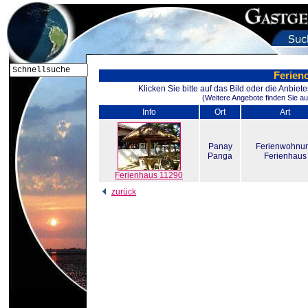
Ferien
Klicken Sie bitte auf das Bild oder die Anbie
(Weitere Angebote finden Sie au
Info
Ort
Art
Panay
Ferienwohnu
Panga
Ferienhaus
Ferienhaus 11290
zurück