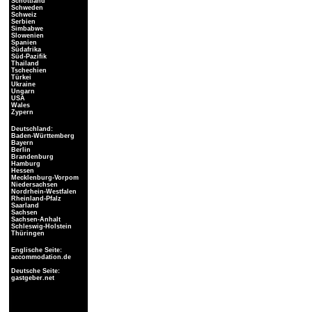
Schottland
Schweden
Schweiz
Serbien
Simbabwe
Slowenien
Spanien
Südafrika
Süd-Pazifik
Thailand
Tschechien
Türkei
Ukraine
Ungarn
USA
Wales
Zypern
Deutschland:
Baden-Württemberg
Bayern
Berlin
Brandenburg
Hamburg
Hessen
Mecklenburg-Vorpom
Niedersachsen
Nordrhein-Westfalen
Rheinland-Pfalz
Saarland
Sachsen
Sachsen-Anhalt
Schleswig-Holstein
Thüringen
Englische Seite:
accommodation.de
Deutsche Seite:
gastgeber.net