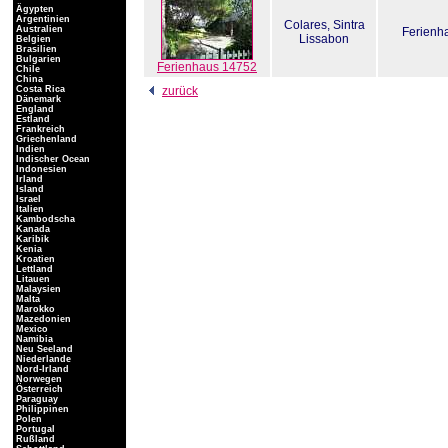
Ägypten
Argentinien
Colares, Sintra
Australien
Ferienh
Lissabon
Belgien
Brasilien
Bulgarien
Ferienhaus 14752
Chile
China
Costa Rica
zurück
Dänemark
England
Estland
Frankreich
Griechenland
Indien
Indischer Ocean
Indonesien
Irland
Island
Israel
Italien
Kambodscha
Kanada
Karibik
Kenia
Kroatien
Lettland
Litauen
Malaysien
Malta
Marokko
Mazedonien
Mexico
Namibia
Neu Seeland
Niederlande
Nord-Irland
Norwegen
Österreich
Paraguay
Philippinen
Polen
Portugal
Rußland