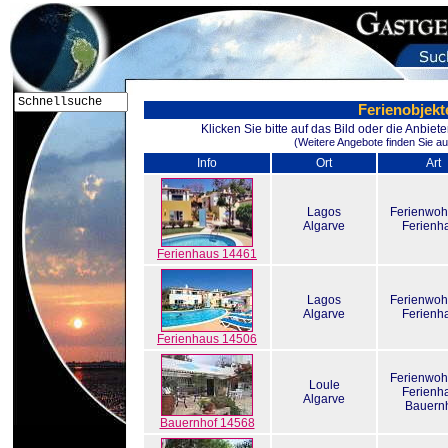
Ferienobjekt
Klicken Sie bitte auf das Bild oder die Anbie
(Weitere Angebote finden Sie au
Info
Ort
Art
Lagos
Ferienwo
Algarve
Ferienh
Ferienhaus 14461
Lagos
Ferienwo
Algarve
Ferienh
Ferienhaus 14506
Ferienwo
Loule
Ferienh
Algarve
Bauern
Bauernhof 14568