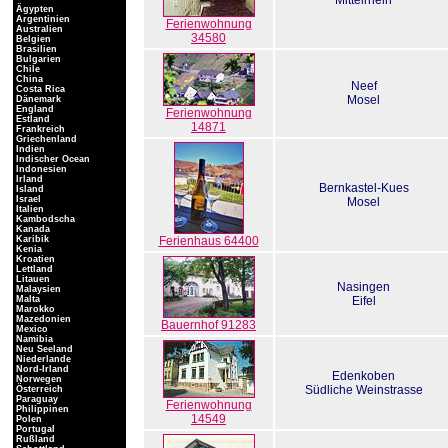
Mittelrhein
Ägypten
Argentinien
Ferienwohnung
Australien
34580
Belgien
Brasilien
Bulgarien
Chile
China
Neef
Costa Rica
Mosel
Dänemark
England
Ferienwohnung
Estland
14871
Frankreich
Griechenland
Indien
Indischer Ocean
Indonesien
Irland
Bernkastel-Kues
Island
Israel
Mosel
Italien
Kambodscha
Kanada
Karibik
Ferienhaus 64400
Kenia
Kroatien
Lettland
Litauen
Nasingen
Malaysien
Malta
Eifel
Marokko
Mazedonien
Bauernhof 91283
Mexico
Namibia
Neu Seeland
Niederlande
Nord-Irland
Edenkoben
Norwegen
Südliche Weinstrasse
Österreich
Paraguay
Ferienwohnung
Philippinen
14549
Polen
Portugal
Rußland