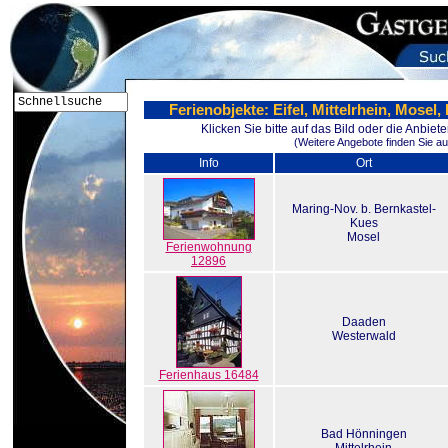
Ferienobjekte: Eifel, Mittelrhein, Mose
Klicken Sie bitte auf das Bild oder die Anbie
(Weitere Angebote finden Sie au
Info
Ort
Maring-Nov. b. Bernkastel-
Kues
Mosel
Ferienwohnung
12896
Daaden
Westerwald
Ferienhaus 16484
Bad Hönningen