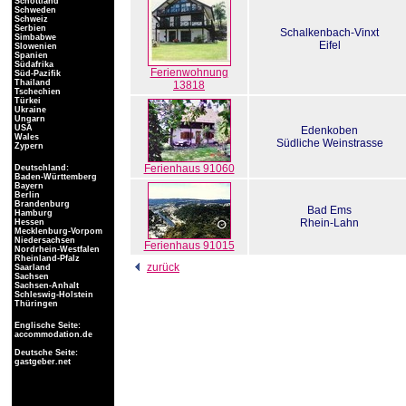
Schottland
Schweden
Schweiz
Serbien
Schalkenbach-Vinxt
Simbabwe
Eifel
Slowenien
Spanien
Südafrika
Ferienwohnung
Süd-Pazifik
Thailand
13818
Tschechien
Türkei
Ukraine
Ungarn
USA
Edenkoben
Wales
Südliche Weinstrasse
Zypern
Ferienhaus 91060
Deutschland:
Baden-Württemberg
Bayern
Berlin
Brandenburg
Bad Ems
Hamburg
Rhein-Lahn
Hessen
Mecklenburg-Vorpom
Niedersachsen
Ferienhaus 91015
Nordrhein-Westfalen
Rheinland-Pfalz
zurück
Saarland
Sachsen
Sachsen-Anhalt
Schleswig-Holstein
Thüringen
Englische Seite:
accommodation.de
Deutsche Seite:
gastgeber.net