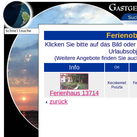
Ferienob
Klicken Sie bitte auf das Bild od
Urlaubsobj
(Weitere Angebote finden Sie auch
Info
Ort
Kecskemet
Fe
Puszta
Ferienhaus 13714
zurück