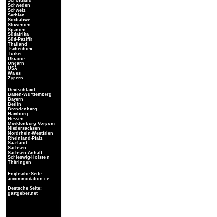
Schottland
Schweden
Schweiz
Serbien
Simbabwe
Slowenien
Spanien
Südafrika
Süd-Pazifik
Thailand
Tschechien
Türkei
Ukraine
Ungarn
USA
Wales
Zypern
Deutschland:
Baden-Württemberg
Bayern
Berlin
Brandenburg
Hamburg
Hessen
Mecklenburg-Vorpom
Niedersachsen
Nordrhein-Westfalen
Rheinland-Pfalz
Saarland
Sachsen
Sachsen-Anhalt
Schleswig-Holstein
Thüringen
Englische Seite:
accommodation.de
Deutsche Seite:
gastgeber.net