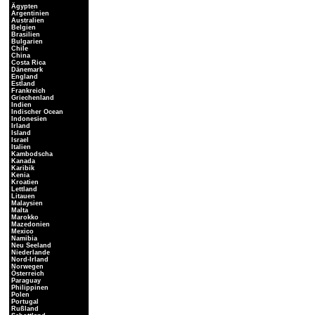
Ägypten
Argentinien
Australien
Belgien
Brasilien
Bulgarien
Chile
China
Costa Rica
Dänemark
England
Estland
Frankreich
Griechenland
Indien
Indischer Ocean
Indonesien
Irland
Island
Israel
Italien
Kambodscha
Kanada
Karibik
Kenia
Kroatien
Lettland
Litauen
Malaysien
Malta
Marokko
Mazedonien
Mexico
Namibia
Neu Seeland
Niederlande
Nord-Irland
Norwegen
Österreich
Paraguay
Philippinen
Polen
Portugal
Rußland