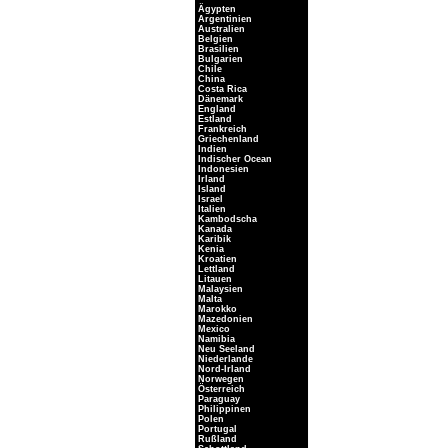
Ägypten
Argentinien
Australien
Belgien
Brasilien
Bulgarien
Chile
China
Costa Rica
Dänemark
England
Estland
Frankreich
Griechenland
Indien
Indischer Ocean
Indonesien
Irland
Island
Israel
Italien
Kambodscha
Kanada
Karibik
Kenia
Kroatien
Lettland
Litauen
Malaysien
Malta
Marokko
Mazedonien
Mexico
Namibia
Neu Seeland
Niederlande
Nord-Irland
Norwegen
Österreich
Paraguay
Philippinen
Polen
Portugal
Rußland