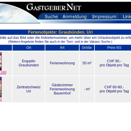
Ferienobjekte: Graubünden, Uri
 bitte auf das Bild oder die Anbieternummer, um mehr über ein Urlaubsobjekt zu erf
(Weitere Angebote finden Sie auch in der Text- und in der Vakanz-Suche.)
Ort
Art
Größe
Preis NS
Engadin
CHF 90,-
Ferienwohnung
50 m²
Graubünden
pro Objekt pro Tag
6180
Gästezimmer
Zentralschweiz
CHF 60-80,-
Ferienwohnung
- m²
Uri
pro Objekt pro Tag
Bauernhof
11