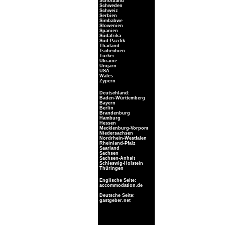
Schottland
Schweden
Schweiz
Serbien
Simbabwe
Slowenien
Spanien
Südafrika
Süd-Pazifik
Thailand
Tschechien
Türkei
Ukraine
Ungarn
USA
Wales
Zypern
Deutschland:
Baden-Württemberg
Bayern
Berlin
Brandenburg
Hamburg
Hessen
Mecklenburg-Vorpom
Niedersachsen
Nordrhein-Westfalen
Rheinland-Pfalz
Saarland
Sachsen
Sachsen-Anhalt
Schleswig-Holstein
Thüringen
Englische Seite:
accommodation.de
Deutsche Seite:
gastgeber.net