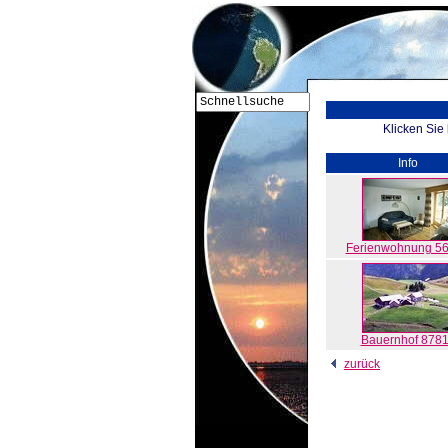
Klicken Sie
Info
Ferienwohnung 5
Bauernhof 878
zurück