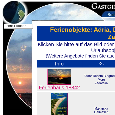
Ferienobjekte: Adria, 
Za
Klicken Sie bitte auf das Bild od
Urlaubsobj
(Weitere Angebote finden Sie auch
Info
Ort
Zadar-Riviera Biograd
Moru
Zadarska
Ferienhaus 18842
Makarska
Dalmatien