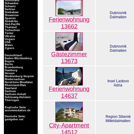
Schottland
Schweden
Schweiz
Serbien
Simbabwe
Dubrovnik
Slowenien
Dalmatien
Ferienwohnung
Spanien
Südafrika
Süd-Pazifik
13662
Thailand
Tschechien
Türkei
Ukraine
Ungarn
USA
Wales
Dubrovnik
Zypern
Dalmatien
Gästezimmer
Deutschland:
Baden-Württemberg
13673
Bayern
Berlin
Brandenburg
Hamburg
Hessen
Mecklenburg-Vorpom
Niedersachsen
Insel Lastovo
Nordrhein-Westfalen
Adria
Rheinland-Pfalz
Ferienwohnung
Saarland
Sachsen
14637
Sachsen-Anhalt
Schleswig-Holstein
Thüringen
Englische Seite:
accommodation.de
Region Sibenik
Deutsche Seite:
gastgeber.net
Mitteldalmatien
City-Apartment
14512