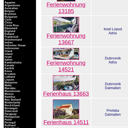
Ägypten
Ferienwohnung
Argentinien
Australien
13185
Belgien
Brasilien
Bulgarien
Chile
China
Costa Rica
Dänemark
Insel Lopud
England
Adria
Estland
Ferienwohnung
Frankreich
Griechenland
13667
Indien
Indischer Ocean
Indonesien
Irland
Island
Israel
Dubrovnik
Italien
Ferienwohnung
Adria
Kambodscha
Kanada
14521
Karibik
Kenia
Kroatien
Lettland
Litauen
Malaysien
Dubrovnik
Malta
Dalmatien
Marokko
Mazedonien
Ferienhaus 13663
Mexico
Namibia
Neu Seeland
Niederlande
Nord-Irland
Norwegen
Privlaka
Österreich
Paraguay
Dalmatien
Philippinen
Polen
Ferienhaus 14511
Portugal
Rußland