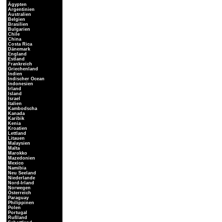
Ägypten
Argentinien
Australien
Belgien
Brasilien
Bulgarien
Chile
China
Costa Rica
Dänemark
England
Estland
Frankreich
Griechenland
Indien
Indischer Ocean
Indonesien
Irland
Island
Israel
Italien
Kambodscha
Kanada
Karibik
Kenia
Kroatien
Lettland
Litauen
Malaysien
Malta
Marokko
Mazedonien
Mexico
Namibia
Neu Seeland
Niederlande
Nord-Irland
Norwegen
Österreich
Paraguay
Philippinen
Polen
Portugal
Rußland