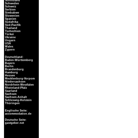
Schottland
Schweden
Schweiz
Serbien
Simbabwe
Slowenien
Spanien
Südafrika
Süd-Pazifik
Thailand
Tschechien
Türkei
Ukraine
Ungarn
USA
Wales
Zypern
Deutschland:
Baden-Württemberg
Bayern
Berlin
Brandenburg
Hamburg
Hessen
Mecklenburg-Vorpom
Niedersachsen
Nordrhein-Westfalen
Rheinland-Pfalz
Saarland
Sachsen
Sachsen-Anhalt
Schleswig-Holstein
Thüringen
Englische Seite:
accommodation.de
Deutsche Seite:
gastgeber.net