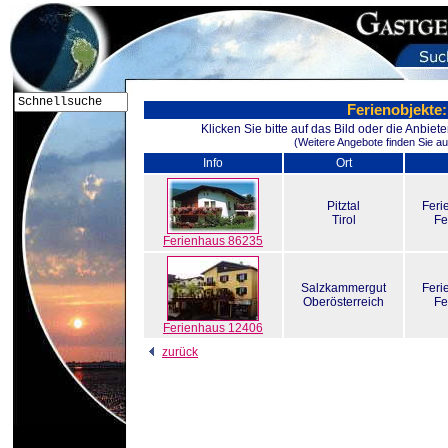
Ferienobjekte:
Klicken Sie bitte auf das Bild oder die Anbie
(Weitere Angebote finden Sie au
Info
Ort
Pitztal
Fer
Tirol
Fe
Ferienhaus 86235
Salzkammergut
Fer
Oberösterreich
Fe
Ferienhaus 12406
zurück