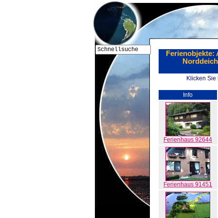
Ferienobjekte:
Norddeich,
Klicken Sie
Info
Ferienhaus 92644
Ferienhaus 91451