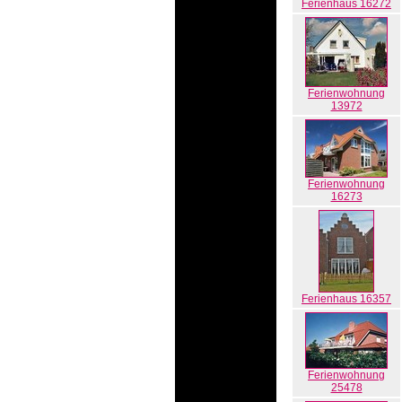
Ferienhaus 16272
Ferienwohnung
13972
Ferienwohnung
16273
Ferienhaus 16357
Ferienwohnung
25478