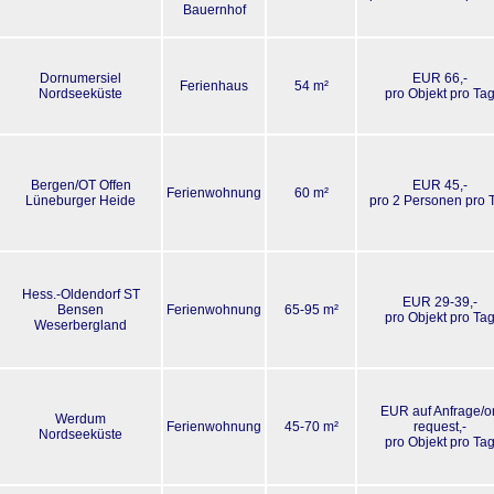
Bauernhof
Dornumersiel
EUR 66,-
Ferienhaus
54 m²
Nordseeküste
pro Objekt pro Ta
Bergen/OT Offen
EUR 45,-
Ferienwohnung
60 m²
Lüneburger Heide
pro 2 Personen pro 
Hess.-Oldendorf ST
EUR 29-39,-
Bensen
Ferienwohnung
65-95 m²
pro Objekt pro Ta
Weserbergland
EUR auf Anfrage/o
Werdum
Ferienwohnung
45-70 m²
request,-
Nordseeküste
pro Objekt pro Ta