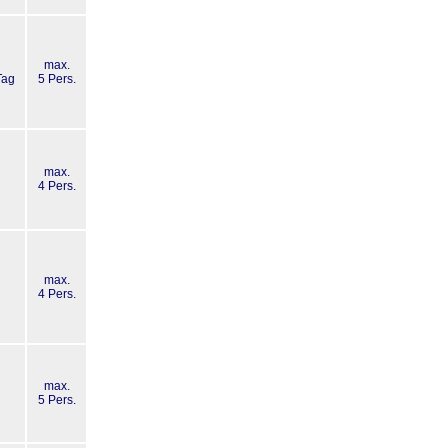
max.
Tag
5 Pers.
max.
g
4 Pers.
max.
g
4 Pers.
max.
g
5 Pers.