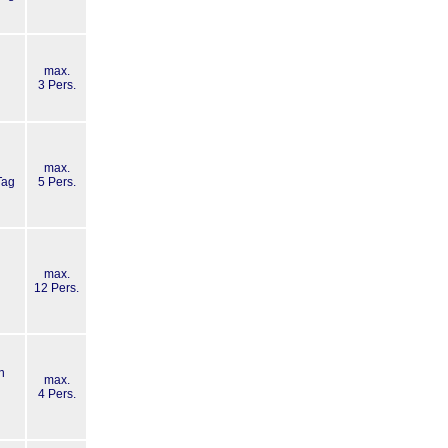
max.
g
3 Pers.
max.
Tag
5 Pers.
max.
g
12 Pers.
n
max.
4 Pers.
g