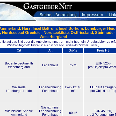
 Ammerland, Harz, Insel Baltrum, Insel Borkum, Lüneburger Heid
 Nordseebad Greetsiel, Nordseeküste, Ostfriesland, Steinhuder
Weserbergland
 bitte auf das Bild oder die Anbieternummer, um mehr über ein Urlaubsobjekt zu erf
(Weitere Angebote finden Sie auch in der Text- und in der Vakanz-Suche.)
Ort
Art
Größe
Preis NS
Bodenfelde-Amelith
EUR 525,-
Ferienhaus
75 m²
Weserbergland
pro Objekt pro Woc
Walsrode
Ferienwohnung
1x45 1x140
EUR auf Anfrage/,
Lüneburger Heide
Ferienhaus
m²
pro Objekt pro Ta
Gästezimmer
Wiefelstede-Spohle
Ferienwohnung
EUR 45 - 50,-
80 m²
Ammerland
Ferienhaus
pro 2 Personen pro 