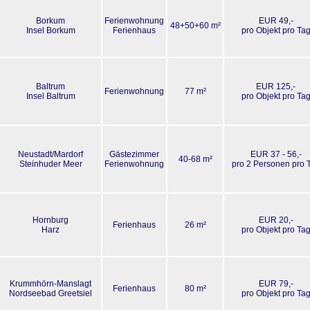
Borkum
Ferienwohnung
EUR 49,-
48+50+60 m²
Insel Borkum
Ferienhaus
pro Objekt pro Ta
Baltrum
EUR 125,-
Ferienwohnung
77 m²
Insel Baltrum
pro Objekt pro Ta
Neustadt/Mardorf
Gästezimmer
EUR 37 - 56,-
40-68 m²
Steinhuder Meer
Ferienwohnung
pro 2 Personen pro 
Hornburg
EUR 20,-
Ferienhaus
26 m²
Harz
pro Objekt pro Ta
Krummhörn-Manslagt
EUR 79,-
Ferienhaus
80 m²
Nordseebad Greetsiel
pro Objekt pro Ta