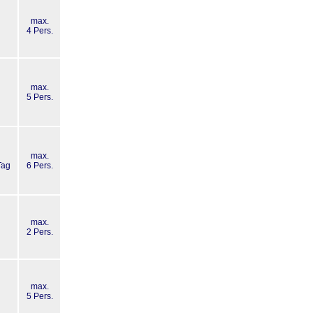
max.
g
4 Pers.
max.
g
5 Pers.
max.
Tag
6 Pers.
max.
g
2 Pers.
max.
g
5 Pers.