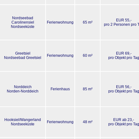
Nordseebad
EUR 55,-
Carolinensiel
Ferienwohnung
65 m²
pro 2 Personen pro 
Nordseeküste
Greetsiel
EUR 69,-
Ferienwohnung
60 m²
Nordseebad Greetsiel
pro Objekt pro Ta
Norddeich
EUR 56,-
Ferienhaus
85 m²
Norden-Norddeich
pro Objekt pro Ta
Hooksiel/Wangerland
EUR ab 23,-
Ferienwohnung
48 m²
Nordseeküste
pro Objekt pro Ta