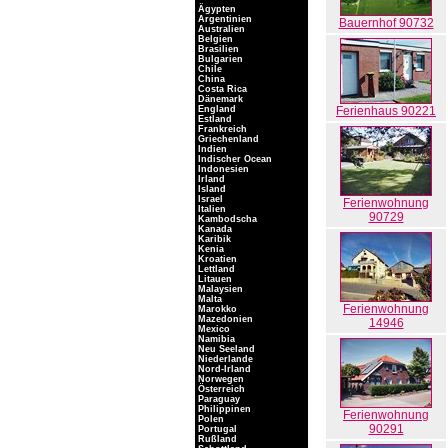
Ägypten
Argentinien
Bauernhof 90732
Australien
Belgien
Brasilien
Bulgarien
Chile
China
Costa Rica
Dänemark
England
Ferienhaus 90221
Estland
Frankreich
Griechenland
Indien
Indischer Ocean
Indonesien
Irland
Island
Israel
Ferienwohnung
Italien
90729
Kambodscha
Kanada
Karibik
Kenia
Kroatien
Lettland
Litauen
Malaysien
Malta
Ferienwohnung
Marokko
Mazedonien
14946
Mexico
Namibia
Neu Seeland
Niederlande
Nord-Irland
Norwegen
Österreich
Paraguay
Philippinen
Ferienwohnung
Polen
90291
Portugal
Rußland