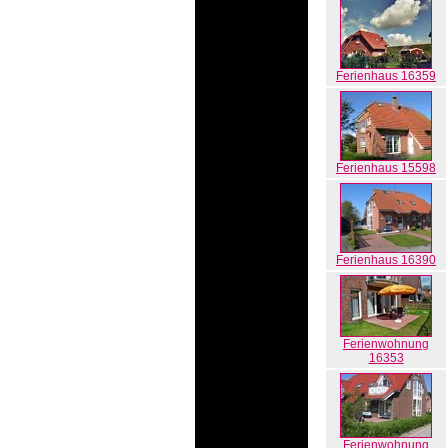
Ferienhaus 16359
Ferienhaus 15598
Ferienhaus 16390
Ferienwohnung
16353
Ferienwohnung