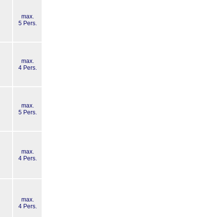
max.
g
5 Pers.
max.
g
4 Pers.
max.
g
5 Pers.
max.
g
4 Pers.
max.
g
4 Pers.