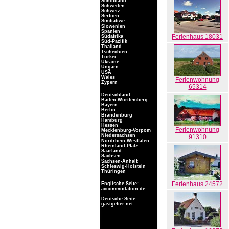
Schottland
Schweden
Schweiz
Serbien
Simbabwe
Slowenien
Spanien
Ferienhaus 18031
Südafrika
Süd-Pazifik
Thailand
Tschechien
Türkei
Ukraine
Ungarn
USA
Wales
Ferienwohnung
Zypern
65314
Deutschland:
Baden-Württemberg
Bayern
Berlin
Brandenburg
Hamburg
Hessen
Ferienwohnung
Mecklenburg-Vorpom
Niedersachsen
91310
Nordrhein-Westfalen
Rheinland-Pfalz
Saarland
Sachsen
Sachsen-Anhalt
Schleswig-Holstein
Thüringen
Ferienhaus 24572
Englische Seite:
accommodation.de
Deutsche Seite:
gastgeber.net