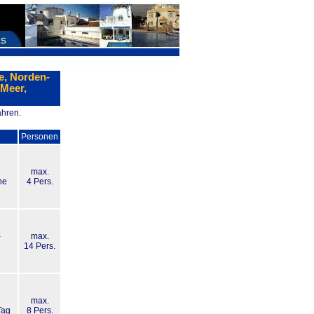
e, Norden-
 Meer,
ahren.
Personen
max.
he
4 Pers.
-
max.
g
14 Pers.
max.
Tag
8 Pers.