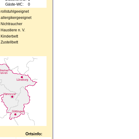
Gäste-WC:
0
rollstuhlgeeignet
allergikergeeignet
Nichtraucher
Haustiere n. V.
Kinderbett
Zustellbett
Ortsinfo: