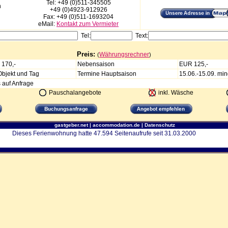
Tel: +49 (0)511-345505
n
+49 (0)4923-912926
Fax: +49 (0)511-1693204
eMail:
Kontakt zum Vermieter
Tel:
Text:
Preis:
Währungsrechner
(
)
170,-
Nebensaison
EUR 125,-
Objekt und Tag
Termine Hauptsaison
15.06.-15.09. min
 auf Anfrage
Pauschalangebote
inkl. Wäsche
gastgeber.net
|
accommodation.de
|
Datenschutz
Dieses Ferienwohnung hatte 47.594 Seitenaufrufe seit 31.03.2000