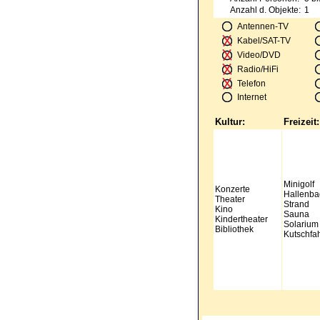
Anzahl d. Objekte:
1
Antennen-TV
Kabel/SAT-TV
Video/DVD
Radio/HiFi
Telefon
Internet
Kultur:
Freizeit:
Minigolf
Konzerte
Hallenba
Theater
Strand
Kino
Sauna
Kindertheater
Solarium
Bibliothek
Kutschfa