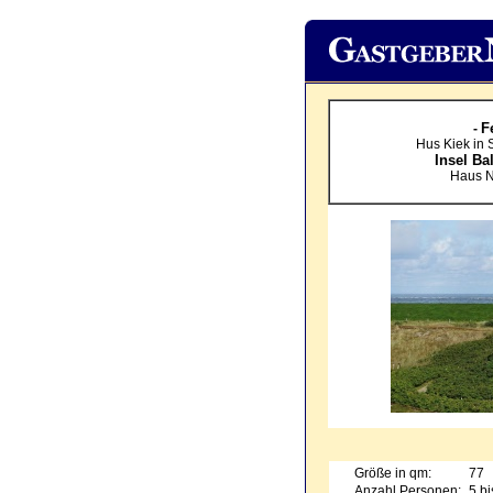
F
-
Hus Kiek in 
Insel Ba
Haus N
Größe in qm:
77
Anzahl Personen:
5 bi