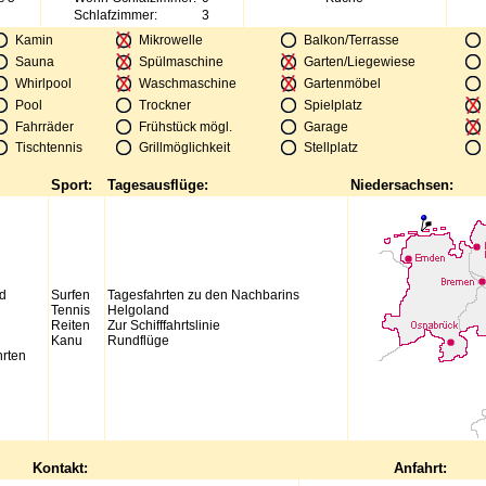
Schlafzimmer:
3
Kamin
Mikrowelle
Balkon/Terrasse
Sauna
Spülmaschine
Garten/Liegewiese
Whirlpool
Waschmaschine
Gartenmöbel
Pool
Trockner
Spielplatz
Fahrräder
Frühstück mögl.
Garage
Tischtennis
Grillmöglichkeit
Stellplatz
Sport:
Tagesausflüge:
Niedersachsen:
d
Surfen
Tagesfahrten zu den Nachbarins
Tennis
Helgoland
Reiten
Zur Schifffahrtslinie
Kanu
Rundflüge
hrten
Kontakt:
Anfahrt: