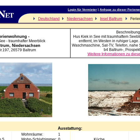
Login für Vermieter
|
Anfrage zu dieser Ferien
Deutschland
Niedersachsen
Insel Baltrum
Ferie
Beschreibung
erienwohnung -
Hus Kiek in See mit traumhaftem Seebli
See - traumhafter Meerblick
entfernt, im Westen in ruhiger Lage.
ltrum,
Niedersachsen
Waschmaschine, Sat-TV, Telefon, nahe 
b4 Baltrum-, Prospek
r.197
,
26579
Baltrum
Weitere Informationen zu die
Ausstattung:
Wohnräume:
1
s 5
Wohn-Schlafzimmer:
0
Küche