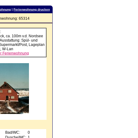
wohnung
|
Ferienwohnung drucken
nwohnung: 65314
:
ck, ca. 100m v.d. Nordsee
 Ausstattung: Spül- und
Supermarkt/Post, Lageplan
t, W-Lan
ser Ferienwohnung
Bad/WC:
0
Dusche/WC:
1