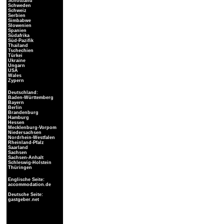
Schottland
Schweden
Schweiz
Serbien
Simbabwe
Slowenien
Spanien
Südafrika
Süd-Pazifik
Thailand
Tschechien
Türkei
Ukraine
Ungarn
USA
Wales
Zypern
Deutschland:
Baden-Württemberg
Bayern
Berlin
Brandenburg
Hamburg
Hessen
Mecklenburg-Vorpom
Niedersachsen
Nordrhein-Westfalen
Rheinland-Pfalz
Saarland
Sachsen
Sachsen-Anhalt
Schleswig-Holstein
Thüringen
Englische Seite:
accommodation.de
Deutsche Seite:
gastgeber.net