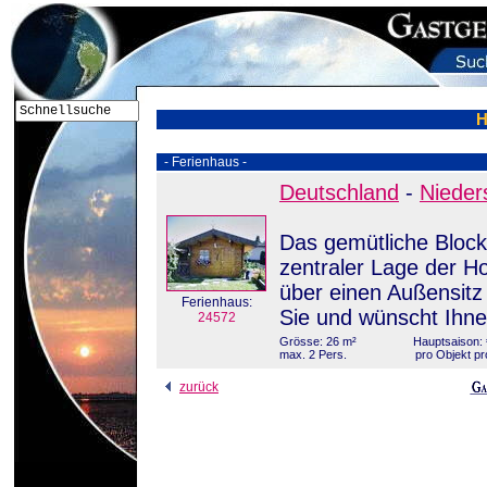
H
- Ferienhaus -
Deutschland
-
Nieder
Das gemütliche Block
zentraler Lage der Ho
über einen Außensitz m
Ferienhaus:
Sie und wünscht Ihne
24572
Grösse: 26 m²
Hauptsaison: 
max. 2 Pers.
pro Objekt pr
zurück