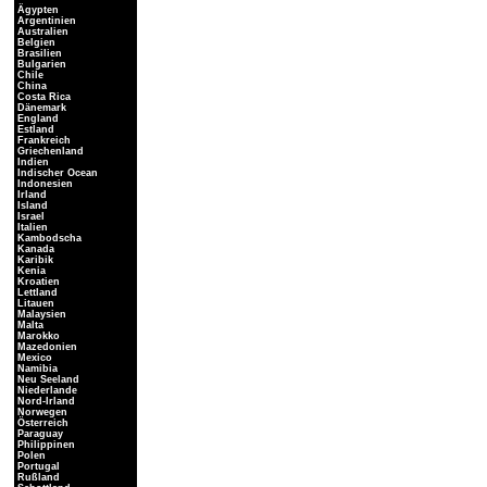
Ägypten
Argentinien
Australien
Belgien
Brasilien
Bulgarien
Chile
China
Costa Rica
Dänemark
England
Estland
Frankreich
Griechenland
Indien
Indischer Ocean
Indonesien
Irland
Island
Israel
Italien
Kambodscha
Kanada
Karibik
Kenia
Kroatien
Lettland
Litauen
Malaysien
Malta
Marokko
Mazedonien
Mexico
Namibia
Neu Seeland
Niederlande
Nord-Irland
Norwegen
Österreich
Paraguay
Philippinen
Polen
Portugal
Rußland