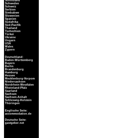
Schottland
Schweden
Schweiz
Serbien
Simbabwe
Slowenien
Spanien
Südafrika
Süd-Pazifik
Thailand
Tschechien
Türkei
Ukraine
Ungarn
USA
Wales
Zypern
Deutschland:
Baden-Württemberg
Bayern
Berlin
Brandenburg
Hamburg
Hessen
Mecklenburg-Vorpom
Niedersachsen
Nordrhein-Westfalen
Rheinland-Pfalz
Saarland
Sachsen
Sachsen-Anhalt
Schleswig-Holstein
Thüringen
Englische Seite:
accommodation.de
Deutsche Seite:
gastgeber.net