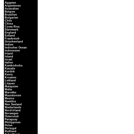
Ägypten
Argentinien
Australien
Belgien
Brasilien
Bulgarien
Chile
China
Costa Rica
Dänemark
England
Estland
Frankreich
Griechenland
Indien
Indischer Ocean
Indonesien
Irland
Island
Israel
Italien
Kambodscha
Kanada
Karibik
Kenia
Kroatien
Lettland
Litauen
Malaysien
Malta
Marokko
Mazedonien
Mexico
Namibia
Neu Seeland
Niederlande
Nord-Irland
Norwegen
Österreich
Paraguay
Philippinen
Polen
Portugal
Rußland