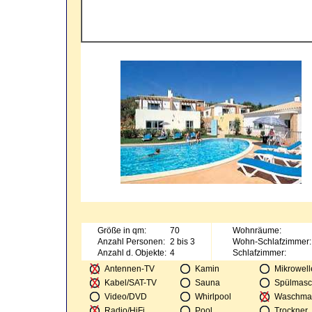
Größe in qm:
70
Wohnräume:
Anzahl Personen:
2 bis 3
Wohn-Schlafzimmer:
Anzahl d. Objekte:
4
Schlafzimmer:
Antennen-TV
Kamin
Mikrowell
Kabel/SAT-TV
Sauna
Spülmasc
Video/DVD
Whirlpool
Waschma
Radio/HiFi
Pool
Trockner