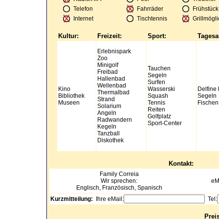
Telefon
Fahrräder
Frühstück
Internet
Tischtennis
Grillmögli
Kultur:
Freizeit:
Sport:
Tagesa
Erlebnispark
Zoo
Minigolf
Tauchen
Freibad
Segeln
Hallenbad
Surfen
Wellenbad
Kino
Wasserski
Delfine
Thermalbad
Bibliothek
Squash
Segeln
Strand
Museen
Tennis
Fischen
Solarium
Reiten
Angeln
Golfplatz
Radwandern
Sport-Center
Kegeln
Tanzball
Diskothek
Kontakt:
Family
Correia
Wir sprechen:
eM
Englisch, Französisch, Spanisch
Kurzmitteilung:
Ihre eMail:
Tel:
Preis