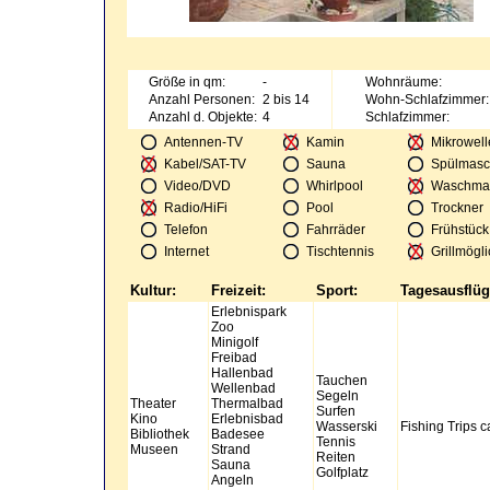
Größe in qm:
-
Wohnräume:
Anzahl Personen:
2 bis 14
Wohn-Schlafzimmer:
Anzahl d. Objekte:
4
Schlafzimmer:
Antennen-TV
Kamin
Mikrowell
Kabel/SAT-TV
Sauna
Spülmasc
Video/DVD
Whirlpool
Waschma
Radio/HiFi
Pool
Trockner
Telefon
Fahrräder
Frühstück
Internet
Tischtennis
Grillmögli
Kultur:
Freizeit:
Sport:
Tagesausflüg
Erlebnispark
Zoo
Minigolf
Freibad
Hallenbad
Tauchen
Wellenbad
Segeln
Theater
Thermalbad
Surfen
Kino
Erlebnisbad
Wasserski
Fishing Trips 
Bibliothek
Badesee
Tennis
Museen
Strand
Reiten
Sauna
Golfplatz
Angeln