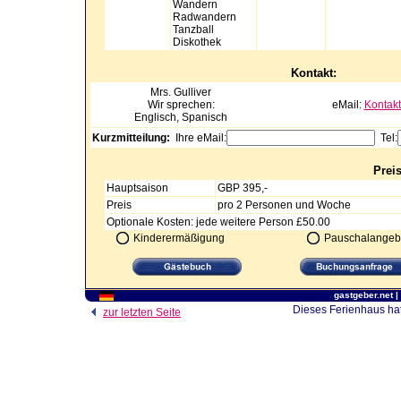
Wandern
Radwandern
Tanzball
Diskothek
Kontakt:
Mrs.
Gulliver
Wir sprechen:
eMail:
Kontakt
Englisch, Spanisch
Kurzmitteilung:
Ihre eMail:
Tel:
Prei
Hauptsaison
GBP 395,-
Preis
pro 2 Personen und Woche
Optionale Kosten: jede weitere Person £50.00
Kinderermäßigung
Pauschalangeb
gastgeber.net
|
Dieses Ferienhaus hat
zur letzten Seite