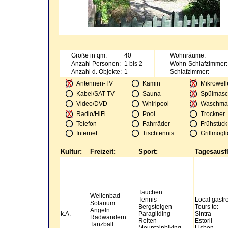
Größe in qm:
40
Wohnräume:
Anzahl Personen:
1 bis 2
Wohn-Schlafzimmer:
Anzahl d. Objekte:
1
Schlafzimmer:
Antennen-TV
Kamin
Mikrowell
Kabel/SAT-TV
Sauna
Spülmasc
Video/DVD
Whirlpool
Waschma
Radio/HiFi
Pool
Trockner
Telefon
Fahrräder
Frühstück
Internet
Tischtennis
Grillmögli
Kultur:
Freizeit:
Sport:
Tagesausf
Tauchen
Wellenbad
Tennis
Local gast
Solarium
Bergsteigen
Tours to:
Angeln
k.A.
Paragliding
Sintra
Radwandern
Reiten
Estoril
Tanzball