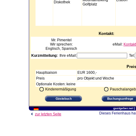
Mountainbiking
Lisbon
Diskothek
Golfplatz
Kontakt:
Mr.
Pimentel
Wir sprechen:
eMail:
Kontakt
Englisch, Spanisch
Kurzmitteilung:
Ihre eMail:
Tel:
Prei
Hauptsaison
EUR 1600,-
Preis
pro Objekt und Woche
Optionale Kosten: keine
Kinderermäßigung
Pauschalangeb
gastgeber.net
|
Dieses Ferienhaus hat
zur letzten Seite