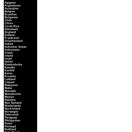
Ägypten
Argentinien
Australien
Belgien
Brasilien
Bulgarien
Chile
China
Costa Rica
Dänemark
England
Estland
Frankreich
Griechenland
Indien
Indischer Ocean
Indonesien
Irland
Island
Israel
Italien
Kambodscha
Kanada
Karibik
Kenia
Kroatien
Lettland
Litauen
Malaysien
Malta
Marokko
Mazedonien
Mexico
Namibia
Neu Seeland
Niederlande
Nord-Irland
Norwegen
Österreich
Paraguay
Philippinen
Polen
Portugal
Rußland