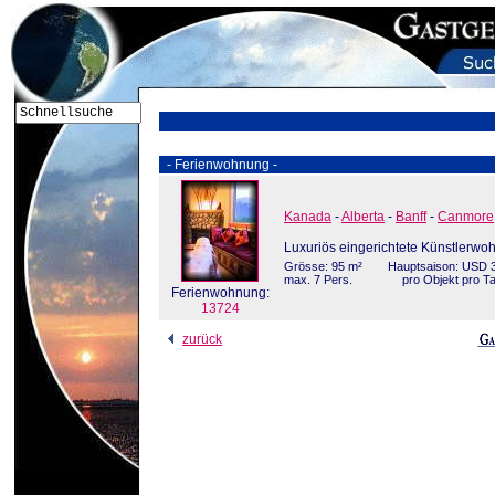
- Ferienwohnung -
Kanada
-
Alberta
-
Banff
-
Canmore
Luxuriös eingerichtete Künstlerwo
Grösse: 95 m²
Hauptsaison: USD 3
max. 7 Pers.
pro Objekt pro T
Ferienwohnung:
13724
zurück