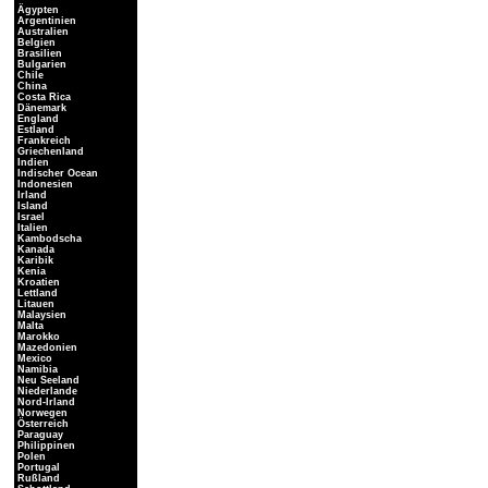
Ägypten
Argentinien
Australien
Belgien
Brasilien
Bulgarien
Chile
China
Costa Rica
Dänemark
England
Estland
Frankreich
Griechenland
Indien
Indischer Ocean
Indonesien
Irland
Island
Israel
Italien
Kambodscha
Kanada
Karibik
Kenia
Kroatien
Lettland
Litauen
Malaysien
Malta
Marokko
Mazedonien
Mexico
Namibia
Neu Seeland
Niederlande
Nord-Irland
Norwegen
Österreich
Paraguay
Philippinen
Polen
Portugal
Rußland