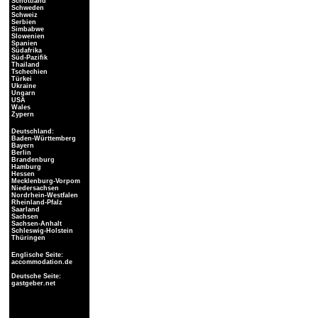
Schottland
Schweden
Schweiz
Serbien
Simbabwe
Slowenien
Spanien
Südafrika
Süd-Pazifik
Thailand
Tschechien
Türkei
Ukraine
Ungarn
USA
Wales
Zypern
Deutschland:
Baden-Württemberg
Bayern
Berlin
Brandenburg
Hamburg
Hessen
Mecklenburg-Vorpom
Niedersachsen
Nordrhein-Westfalen
Rheinland-Pfalz
Saarland
Sachsen
Sachsen-Anhalt
Schleswig-Holstein
Thüringen
Englische Seite:
accommodation.de
Deutsche Seite:
gastgeber.net