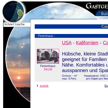
Cata
- Ferienhaus -
USA
-
Kalifornien
-
Ca
Hübsche, kleine Stadt
geeignet für Familien
Nähe. Komfortables u
Ferienhaus:
54130
ausspannen und Spa
Grösse: - m²
Hauptsaison: USD 1
max. 8 Pers.
pro Objekt pro Wo
zurück