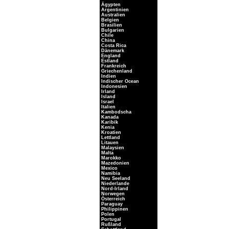
Ägypten
Argentinien
Australien
Belgien
Brasilien
Bulgarien
Chile
China
Costa Rica
Dänemark
England
Estland
Frankreich
Griechenland
Indien
Indischer Ocean
Indonesien
Irland
Island
Israel
Italien
Kambodscha
Kanada
Karibik
Kenia
Kroatien
Lettland
Litauen
Malaysien
Malta
Marokko
Mazedonien
Mexico
Namibia
Neu Seeland
Niederlande
Nord-Irland
Norwegen
Österreich
Paraguay
Philippinen
Polen
Portugal
Rußland