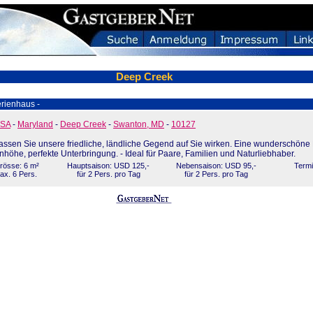
Deep Creek
rienhaus -
SA
-
Maryland
-
Deep Creek
-
Swanton, MD
-
10127
assen Sie unsere friedliche, ländliche Gegend auf Sie wirken. Eine wunderschöne 
nhöhe, perfekte Unterbringung. - Ideal für Paare, Familien und Naturliebhaber.
rösse: 6 m²
Hauptsaison: USD 125,-
Nebensaison: USD 95,-
Termi
ax. 6 Pers.
für 2 Pers. pro Tag
für 2 Pers. pro Tag