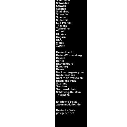
Schottland
Schweden
Schweiz
Serbien
Simbabwe
Slowenien
Spanien
Südafrika
Süd-Pazifik
Thailand
Tschechien
Türkei
Ukraine
Ungarn
USA
Wales
Zypern
Deutschland:
Baden-Württemberg
Bayern
Berlin
Brandenburg
Hamburg
Hessen
Mecklenburg-Vorpom
Niedersachsen
Nordrhein-Westfalen
Rheinland-Pfalz
Saarland
Sachsen
Sachsen-Anhalt
Schleswig-Holstein
Thüringen
Englische Seite:
accommodation.de
Deutsche Seite:
gastgeber.net