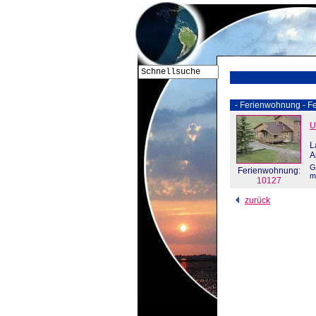
- Ferienwohnung - Fe
U
L
A
G
Ferienwohnung:
m
10127
zurück