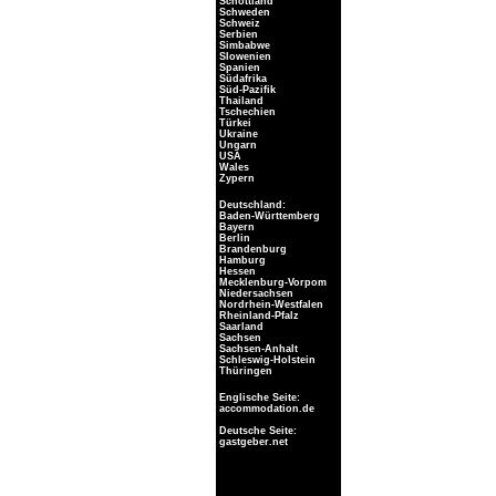
Schottland
Schweden
Schweiz
Serbien
Simbabwe
Slowenien
Spanien
Südafrika
Süd-Pazifik
Thailand
Tschechien
Türkei
Ukraine
Ungarn
USA
Wales
Zypern
Deutschland:
Baden-Württemberg
Bayern
Berlin
Brandenburg
Hamburg
Hessen
Mecklenburg-Vorpom
Niedersachsen
Nordrhein-Westfalen
Rheinland-Pfalz
Saarland
Sachsen
Sachsen-Anhalt
Schleswig-Holstein
Thüringen
Englische Seite:
accommodation.de
Deutsche Seite:
gastgeber.net