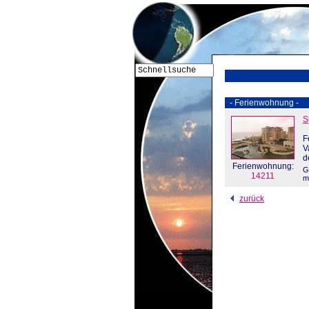
- Ferienwohnung -
S
F
V
d
Ferienwohnung:
G
14211
m
zurück