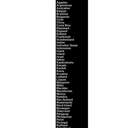
Ägypten
Argentinien
Australien
Belgien
Brasilien
Bulgarien
Chile
China
Costa Rica
Dänemark
England
Estland
Frankreich
Griechenland
Indien
Indischer Ocean
Indonesien
Irland
Island
Israel
Italien
Kambodscha
Kanada
Karibik
Kenia
Kroatien
Lettland
Litauen
Malaysien
Malta
Marokko
Mazedonien
Mexico
Namibia
Neu Seeland
Niederlande
Nord-Irland
Norwegen
Österreich
Paraguay
Philippinen
Polen
Portugal
Rußland