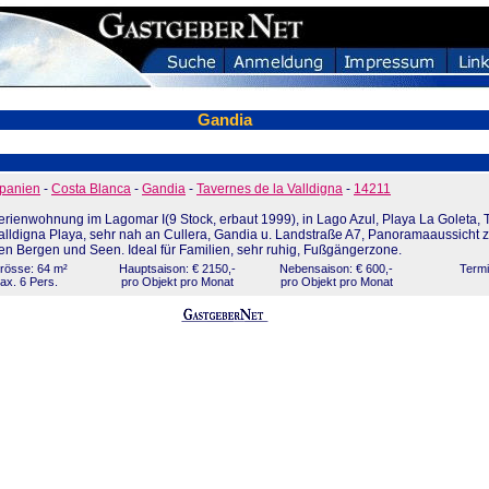
Gandia
panien
-
Costa Blanca
-
Gandia
-
Tavernes de la Valldigna
-
14211
erienwohnung im Lagomar I(9 Stock, erbaut 1999), in Lago Azul, Playa La Goleta, 
alldigna Playa, sehr nah an Cullera, Gandia u. Landstraße A7, Panoramaaussicht 
en Bergen und Seen. Ideal für Familien, sehr ruhig, Fußgängerzone.
rösse: 64 m²
Hauptsaison: € 2150,-
Nebensaison: € 600,-
Termi
ax. 6 Pers.
pro Objekt pro Monat
pro Objekt pro Monat