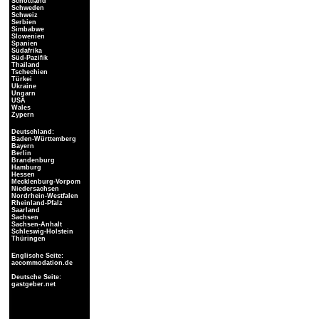
Schottland
Schweden
Schweiz
Serbien
Simbabwe
Slowenien
Spanien
Südafrika
Süd-Pazifik
Thailand
Tschechien
Türkei
Ukraine
Ungarn
USA
Wales
Zypern
Deutschland:
Baden-Württemberg
Bayern
Berlin
Brandenburg
Hamburg
Hessen
Mecklenburg-Vorpom
Niedersachsen
Nordrhein-Westfalen
Rheinland-Pfalz
Saarland
Sachsen
Sachsen-Anhalt
Schleswig-Holstein
Thüringen
Englische Seite:
accommodation.de
Deutsche Seite:
gastgeber.net