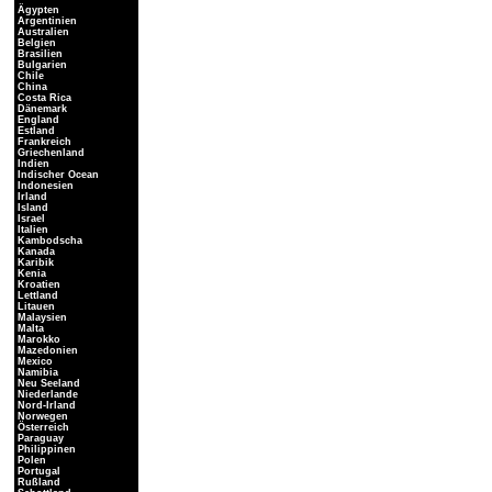
Ägypten
Argentinien
Australien
Belgien
Brasilien
Bulgarien
Chile
China
Costa Rica
Dänemark
England
Estland
Frankreich
Griechenland
Indien
Indischer Ocean
Indonesien
Irland
Island
Israel
Italien
Kambodscha
Kanada
Karibik
Kenia
Kroatien
Lettland
Litauen
Malaysien
Malta
Marokko
Mazedonien
Mexico
Namibia
Neu Seeland
Niederlande
Nord-Irland
Norwegen
Österreich
Paraguay
Philippinen
Polen
Portugal
Rußland