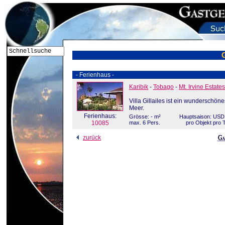
- Ferienhaus -
Karibik
-
Tobago
-
Mt. Irvine Estates
Villa Gillailes ist ein wunderschön
Meer.
Ferienhaus:
Grösse: - m²
Hauptsaison: USD 
10085
max. 6 Pers.
pro Objekt pro 
zurück