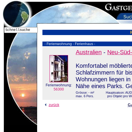
- Ferienwohnung - Ferienhaus -
Australien
-
Neu-Süd
Komfortabel möbliert
Schlafzimmern für bi
Wohnungen liegen in 
Nähe eines Parks. G
Ferienwohnung:
56300
Grösse: - m²
Hauptsaison: AUD
max. 6 Pers.
pro Objekt pro 
zurück