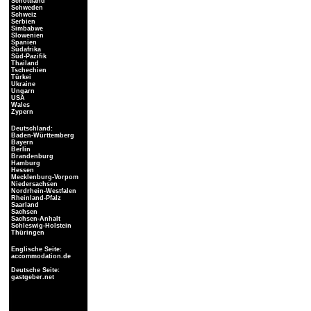
Schottland
Schweden
Schweiz
Serbien
Simbabwe
Slowenien
Spanien
Südafrika
Süd-Pazifik
Thailand
Tschechien
Türkei
Ukraine
Ungarn
USA
Wales
Zypern
Deutschland:
Baden-Württemberg
Bayern
Berlin
Brandenburg
Hamburg
Hessen
Mecklenburg-Vorpom
Niedersachsen
Nordrhein-Westfalen
Rheinland-Pfalz
Saarland
Sachsen
Sachsen-Anhalt
Schleswig-Holstein
Thüringen
Englische Seite:
accommodation.de
Deutsche Seite:
gastgeber.net