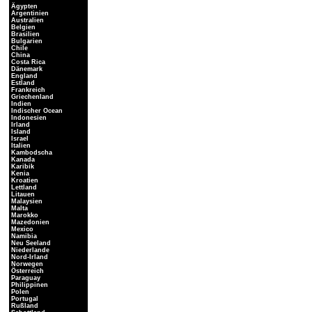
Ägypten
Argentinien
Australien
Belgien
Brasilien
Bulgarien
Chile
China
Costa Rica
Dänemark
England
Estland
Frankreich
Griechenland
Indien
Indischer Ocean
Indonesien
Irland
Island
Israel
Italien
Kambodscha
Kanada
Karibik
Kenia
Kroatien
Lettland
Litauen
Malaysien
Malta
Marokko
Mazedonien
Mexico
Namibia
Neu Seeland
Niederlande
Nord-Irland
Norwegen
Österreich
Paraguay
Philippinen
Polen
Portugal
Rußland