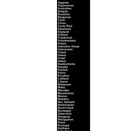
Ägypten
Argentinien
Australien
Belgien
Brasilien
Bulgarien
Chile
China
Costa Rica
Dänemark
England
Estland
Frankreich
Griechenland
Indien
Indischer Ocean
Indonesien
Irland
Island
Israel
Italien
Kambodscha
Kanada
Karibik
Kenia
Kroatien
Lettland
Litauen
Malaysien
Malta
Marokko
Mazedonien
Mexico
Namibia
Neu Seeland
Niederlande
Nord-Irland
Norwegen
Österreich
Paraguay
Philippinen
Polen
Portugal
Rußland