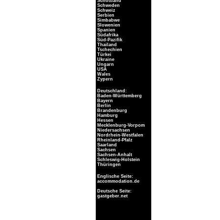
Schottland
Schweden
Schweiz
Serbien
Simbabwe
Slowenien
Spanien
Südafrika
Süd-Pazifik
Thailand
Tschechien
Türkei
Ukraine
Ungarn
USA
Wales
Zypern
Deutschland:
Baden-Württemberg
Bayern
Berlin
Brandenburg
Hamburg
Hessen
Mecklenburg-Vorpom
Niedersachsen
Nordrhein-Westfalen
Rheinland-Pfalz
Saarland
Sachsen
Sachsen-Anhalt
Schleswig-Holstein
Thüringen
Englische Seite:
accommodation.de
Deutsche Seite:
gastgeber.net