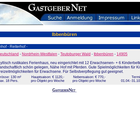
Ibbenbüren
of - Reiterhof -
eutschland
-
Nordrhein-Westfalen
-
Teutoburger Wald
-
Ibbenbüren
-
14905
dyllisch rustikales Ferienhaus, neu eingerichtet mit 12 Erwachsenen- + 6 Kinderbett
andschaftlich schön gelegen, Nähe Hof mit Pferden. Gute Spielmöglichkeiten für K
reizeitmöglichkeiten für Erwachsene. Für Selbstverpflegung gut geeignet.
rösse: 130 m²
Hauptsaison: € 1120,-
Nebensaison: € 770,-
Termi
ax. 18 Pers.
pro Objekt pro Woche
pro Objekt pro Woche
01.04.-31.10