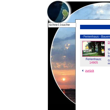
- Ferienhaus - Bauernh
D
I
L
F
Ferienhaus:
G
14905
m
zurück